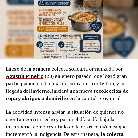
según indicó.
Sin embargo, aclara que, a pesar de la tecnología
dominante, incluso en la cultura, siempre “habrá una
necesidad de volver a simple”.
Por otra parte, Marinoni admite que el arte suele ser
provocador, así como las manifestaciones populares de
las niñas representando a las
Vírgenes
, como también
los tamborileros afroamericanos que se mezclan con las
Luego de la primera colecta solidaria organizada por
costumbres tradicionales correntinas durante enero. “A
Agustín Piñeiro
(20) en enero pasado, que logró gran
veces no entendemos la cultura del Litoral”, define.
participación ciudadana, de cara a un frente frío, y la
llegada del invierno, iniciará una nueva
recolección de
En esa línea, en 2014, Marinoni incluyó al
Curupí
, el
ropa y abrigos a domicilio
en la capital provincial.
personaje de la mitología guaraní que tiene un pene
largo y envuelto en su cuerpo, un hecho que significó
La actividad intenta aliviar la situación de quienes no
una gran polémica en el anfiteatro Mario del Tránsito
cuentan con un techo y pasan el día a día bajo la
Cocomarola, de Corrientes, donde se hacía e festival
intemperie, como resultado de la crisis económica que
chamamecero.
incrementó la indigencia. De esta manera,
la colecta