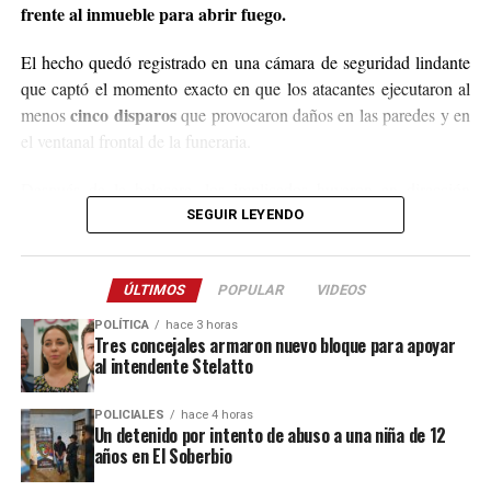
@agustin_pineiroo
.
frente al inmueble para abrir fuego.
El hecho quedó registrado en una cámara de seguridad lindante
que captó el momento exacto en que los atacantes ejecutaron al
cinco disparos
menos
que provocaron daños en las paredes y en
el ventanal frontal de la funeraria.
Después de la balacera, los implicados huyeron en dirección
hacia el acceso a El Soberbio y en el lugar intervino el personal
SEGUIR LEYENDO
de la comisaría Primera, quienes fueron requeridos a partir de un
llamado efectuado por el sereno del predio.
ÚLTIMOS
POPULAR
VIDEOS
Este ataque se suma a otros tantos episodios similares registrados
POLÍTICA
hace 3 horas
recientemente en contra de comercios o propiedades vinculadas a
Tres concejales armaron nuevo bloque para apoyar
al intendente Stelatto
Coleco, ex intendente de El Soberbio que en 2013 fue destituido
fraude, malversación de fondos y
del cargo por acusaciones de
POLICIALES
hace 4 horas
asociación ilícita.
Un detenido por intento de abuso a una niña de 12
años en El Soberbio
En el listado de hechos recientes figuran un incendio de cabañas