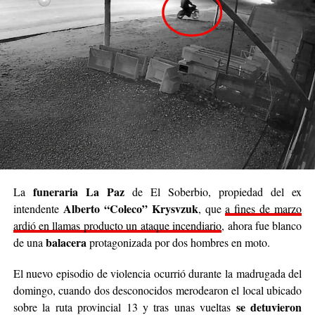
cada rincón de Posadas
, acompañar, contener y
brindar un poco de alivio a quienes están pasando
momentos difíciles. No podemos cambiar el mundo
entero, pero sí podemos cambiar el día de alguien”.
Se trata de una iniciativa hecha a pulmón, con esfuerzo
propio y con el acompañamiento de cada persona que
decide sumar su granito de arena, ya sea con
camperas,
buzos, sacos, frazadas, colchas, mantas, bufandas,
gorros, guantes y todo lo que pueda abrigar.
Cabe destacar que para mediados de mayo será la
funeraria La Paz
La
de El Soberbio, propiedad del ex
entrega de donaciones y tienen planificado realizar ollas
Alberto “Coleco” Krysvzuk
intendente
, que
a fines de marzo
populares de arroz con pollo, por lo que también
ardió en llamas producto un ataque incendiario
, ahora fue blanco
recibirán donaciones de alimentos no perecederos.
balacera
de una
protagonizada por dos hombres en moto.
Para comunicarse con el organizador de la iniciativa,
El nuevo episodio de violencia ocurrió durante la madrugada del
podrán enviar mensajes, audios o realizar llamadas al
domingo, cuando dos desconocidos merodearon el local ubicado
3764140551
o a través de Instagram
se detuvieron
sobre la ruta provincial 13 y tras unas vueltas