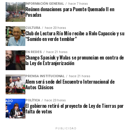
Tío Coleco
en el complejo
a fines de la semana pasada y otro
INFORMACIÓN GENERAL
hace 7 horas
ataque similar a la funeraria ahora baleada en a fines de marzo.
Reúnen donaciones para Puente Quemado II en
Posadas
Todos los episodios son investigados por el personal de la
comisaría local, aunque hasta el momento no se conocieron
CULTURA
hace 20 horas
Club de Lectura Río Mío recibe a Rolo Capaccio y su
mayores novedades
.
“Sumido en verde temblor”
EN REDES
hace 21 horas
Chango Spasiuk y Walas se pronuncian en contra de
la Ley de Extranjerización
PRENSA INSTITUCIONAL
hace 21 horas
Alem será sede del Encuentro Internacional de
Autos Clásicos
POLÍTICA
hace 23 horas
El gobierno retiró el proyecto de Ley de Tierras por
falta de votos
PUBLICIDAD