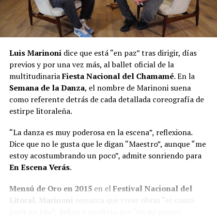
Luis Marinoni
dice que está “en paz” tras dirigir, días
previos y por una vez más, al ballet oficial de la
multitudinaria
Fiesta Nacional del Chamamé
. En la
Semana de la Danza
, el nombre de Marinoni suena
como referente detrás de cada detallada coreografía de
estirpe litoraleña.
“La danza es muy poderosa en la escena”, reflexiona.
Dice que no le gusta que le digan “Maestro”, aunque “me
estoy acostumbrando un poco”, admite sonriendo para
En Escena Verás
.
Mensú de Oro en 2015
en el
Festival Nacional del
Litoral
,
Marinoni
remarca que crear obras “es como
parir un hijo”, define y confiesa que “en mi peores