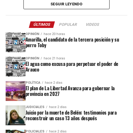
hacia el acceso a El Soberbio y en el lugar intervino el personal
SEGUIR LEYENDO
de la comisaría Primera, quienes fueron requeridos a partir de un
llamado efectuado por el sereno del predio.
ÚLTIMOS
POPULAR
VIDEOS
Este ataque se suma a otros tantos episodios similares registrados
OPINIÓN
hace 20 horas
recientemente en contra de comercios o propiedades vinculadas a
Amarilla, el candidato de la tercera posición y su
perro Toby
Coleco, ex intendente de El Soberbio que en 2013 fue destituido
fraude, malversación de fondos y
del cargo por acusaciones de
OPINIÓN
hace 21 horas
asociación ilícita.
El agua como excusa para perpetuar el poder de
Arauco
En el listado de hechos recientes figuran un incendio de cabañas
Tío Coleco
en el complejo
a fines de la semana pasada y otro
POLÍTICA
hace 2 días
ataque similar a la funeraria ahora baleada en a fines de marzo.
El plan de La Libertad Avanza para gobernar la
provincia en 2027
Todos los episodios son investigados por el personal de la
comisaría local, aunque hasta el momento no se conocieron
JUDICIALES
hace 2 días
Juicio por la muerte de Belén: testimonios para
mayores novedades
.
reconstruir un caso 13 años después
POLICIALES
hace 2 días