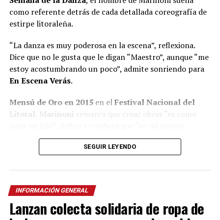
como referente detrás de cada detallada coreografía de
estirpe litoraleña.
“La danza es muy poderosa en la escena”, reflexiona.
Dice que no le gusta que le digan “Maestro”, aunque “me
estoy acostumbrando un poco”, admite sonriendo para
En Escena Verás
.
Mensú de Oro en 2015
en el
Festival Nacional del
Litoral
,
Marinoni
remarca que crear obras “es como
parir un hijo”, define y confiesa que “en mi peores
momentos saqué las mejores obras”.
SEGUIR LEYENDO
A pesar de quedar seleccionado
entre 600 personas
para integrar el B
allet Folklórico Nacional
al mando
de la renombrada
Norma Viola
, Marinoni concluye que
INFORMACIÓN GENERAL
“nunca me consideré un buen bailarín” y recuerda que
Lanzan colecta solidaria de ropa de
se fue de Posadas con la idea de volver y crear el grupo
de danzas que aún no existía.