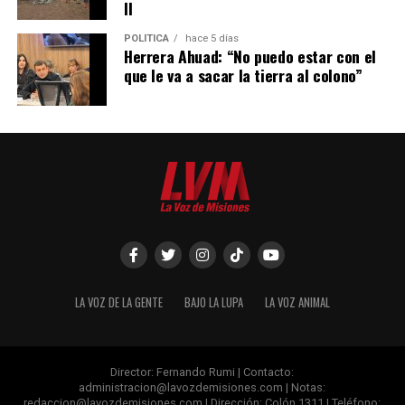
II
POLÍTICA
hace 5 días
Herrera Ahuad: “No puedo estar con el
que le va a sacar la tierra al colono”
LA VOZ DE LA GENTE
BAJO LA LUPA
LA VOZ ANIMAL
Director: Fernando Rumi | Contacto:
administracion@lavozdemisiones.com
| Notas:
redaccion@lavozdemisiones.com
| Dirección: Colón 1311 | Teléfono: