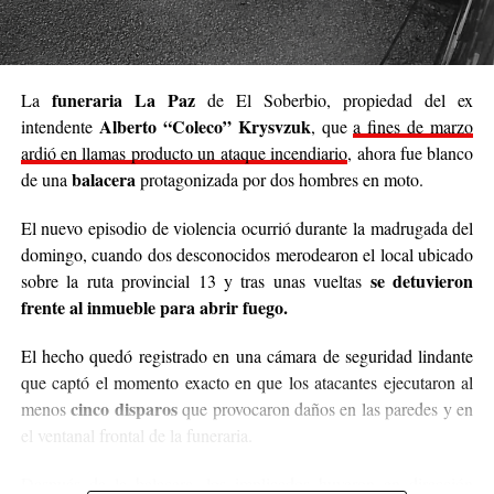
buzos, sacos, frazadas, colchas, mantas, bufandas,
gorros, guantes y todo lo que pueda abrigar.
Cabe destacar que para mediados de mayo será la
funeraria La Paz
La
de El Soberbio, propiedad del ex
entrega de donaciones y tienen planificado realizar ollas
Alberto “Coleco” Krysvzuk
intendente
, que
a fines de marzo
populares de arroz con pollo, por lo que también
ardió en llamas producto un ataque incendiario
, ahora fue blanco
recibirán donaciones de alimentos no perecederos.
balacera
de una
protagonizada por dos hombres en moto.
Para comunicarse con el organizador de la iniciativa,
El nuevo episodio de violencia ocurrió durante la madrugada del
podrán enviar mensajes, audios o realizar llamadas al
domingo, cuando dos desconocidos merodearon el local ubicado
3764140551
o a través de Instagram
se detuvieron
sobre la ruta provincial 13 y tras unas vueltas
@agustin_pineiroo
.
frente al inmueble para abrir fuego.
El hecho quedó registrado en una cámara de seguridad lindante
que captó el momento exacto en que los atacantes ejecutaron al
cinco disparos
menos
que provocaron daños en las paredes y en
el ventanal frontal de la funeraria.
Después de la balacera, los implicados huyeron en dirección