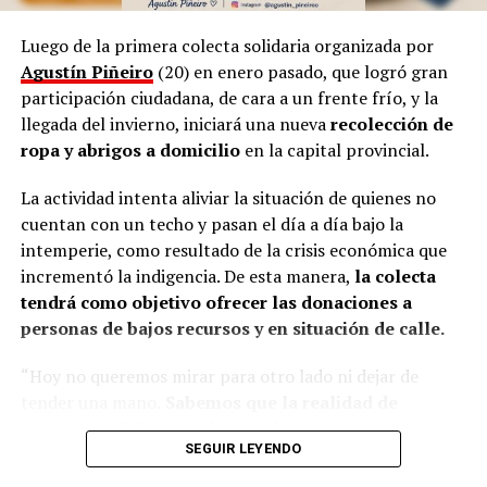
las niñas representando a las
Vírgenes
, como también
los tamborileros afroamericanos que se mezclan con las
Luego de la primera colecta solidaria organizada por
costumbres tradicionales correntinas durante enero. “A
Agustín Piñeiro
(20) en enero pasado, que logró gran
veces no entendemos la cultura del Litoral”, define.
participación ciudadana, de cara a un frente frío, y la
llegada del invierno, iniciará una nueva
recolección de
En esa línea, en 2014, Marinoni incluyó al
Curupí
, el
ropa y abrigos a domicilio
en la capital provincial.
personaje de la mitología guaraní que tiene un pene
largo y envuelto en su cuerpo, un hecho que significó
La actividad intenta aliviar la situación de quienes no
una gran polémica en el anfiteatro Mario del Tránsito
cuentan con un techo y pasan el día a día bajo la
Cocomarola, de Corrientes, donde se hacía e festival
intemperie, como resultado de la crisis económica que
chamamecero.
incrementó la indigencia. De esta manera,
la colecta
tendrá como objetivo ofrecer las donaciones a
“Las políticas culturales son muy importantes”, apunta
personas de bajos recursos y en situación de calle.
el coreógrafo posadeño al considerar que siempre fue el
Estado el que garantizó las seguridad laboral a los
“Hoy no queremos mirar para otro lado ni dejar de
bailarines.
tender una mano.
Sabemos que la realidad de
muchos es difícil, que hay noches frías, mesas
“Nunca vino una empresa a decirme: Luis, vamos a
SEGUIR LEYENDO
vacías y corazones que necesitan un poco de
poner una compañía para llevarlos afuera. Siempre el
compañía.
Por eso esta colecta nace desde lo más