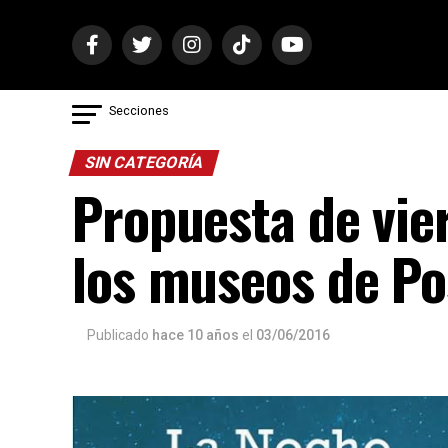
Secciones
SIN CATEGORÍA
Propuesta de vier
los museos de P
Publicado
hace 10 años
el
03/06/2016