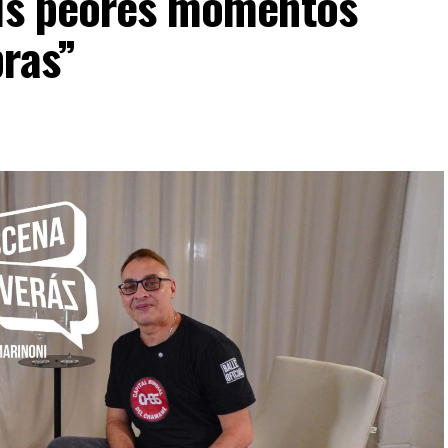
mis peores momentos
bras”