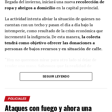
llegada del invierno, iniciará una nueva
recolección de
En esa línea, en 2014, Marinoni incluyó al
Curupí
, el
ropa y abrigos a domicilio
en la capital provincial.
personaje de la mitología guaraní que tiene un pene
largo y envuelto en su cuerpo, un hecho que significó
La actividad intenta aliviar la situación de quienes no
una gran polémica en el anfiteatro Mario del Tránsito
cuentan con un techo y pasan el día a día bajo la
Cocomarola, de Corrientes, donde se hacía e festival
intemperie, como resultado de la crisis económica que
chamamecero.
incrementó la indigencia. De esta manera,
la colecta
tendrá como objetivo ofrecer las donaciones a
“Las políticas culturales son muy importantes”, apunta
personas de bajos recursos y en situación de calle.
el coreógrafo posadeño al considerar que siempre fue el
Estado el que garantizó las seguridad laboral a los
“Hoy no queremos mirar para otro lado ni dejar de
bailarines.
tender una mano.
Sabemos que la realidad de
muchos es difícil, que hay noches frías, mesas
“Nunca vino una empresa a decirme: Luis, vamos a
SEGUIR LEYENDO
vacías y corazones que necesitan un poco de
poner una compañía para llevarlos afuera. Siempre el
compañía.
Por eso esta colecta nace desde lo más
Estado estuvo para garantizar espacios para la
sincero: las ganas de estar presentes, de no ser
excelencia artística”.
indiferentes y de hacer algo, por más pequeño que
POLICIALES
parezca”, expresó Piñeiro.
Ataques con fuego y ahora una