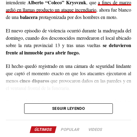
Alberto “Coleco” Krysvzuk
intendente
, que
a fines de marzo
populares de arroz con pollo, por lo que también
ardió en llamas producto un ataque incendiario
, ahora fue blanco
recibirán donaciones de alimentos no perecederos.
balacera
de una
protagonizada por dos hombres en moto.
Para comunicarse con el organizador de la iniciativa,
El nuevo episodio de violencia ocurrió durante la madrugada del
podrán enviar mensajes, audios o realizar llamadas al
domingo, cuando dos desconocidos merodearon el local ubicado
3764140551
o a través de Instagram
se detuvieron
sobre la ruta provincial 13 y tras unas vueltas
@agustin_pineiroo
.
frente al inmueble para abrir fuego.
El hecho quedó registrado en una cámara de seguridad lindante
que captó el momento exacto en que los atacantes ejecutaron al
cinco disparos
menos
que provocaron daños en las paredes y en
el ventanal frontal de la funeraria.
Después de la balacera, los implicados huyeron en dirección
hacia el acceso a El Soberbio y en el lugar intervino el personal
SEGUIR LEYENDO
de la comisaría Primera, quienes fueron requeridos a partir de un
llamado efectuado por el sereno del predio.
ÚLTIMOS
POPULAR
VIDEOS
Este ataque se suma a otros tantos episodios similares registrados