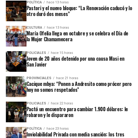
POLÍTICA
hace 13 horas
recientemente en contra de comercios o propiedades vinculadas a
Pastori y el nuevo bloque: “La Renovación caducó y lo
otro duró dos meses”
Coleco, ex intendente de El Soberbio que en 2013 fue destituido
fraude, malversación de fondos y
del cargo por acusaciones de
CULTURA
hace 13 horas
asociación ilícita.
María Ofelia llega en octubre y se celebra el Día de
la Mujer Chamamecera
En el listado de hechos recientes figuran un incendio de cabañas
Tío Coleco
en el complejo
a fines de la semana pasada y otro
POLICIALES
hace 15 horas
ataque similar a la funeraria ahora baleada en a fines de marzo.
Joven de 20 años detenido por una causa Masi en
San Javier
Todos los episodios son investigados por el personal de la
comisaría local, aunque hasta el momento no se conocieron
PROVINCIALES
hace 21 horas
Cacique mbya: “Ponen a Andresito como prócer pero
mayores novedades
.
hoy no somos respetados”
POLICIALES
hace 22 horas
Pactó un encuentro para cambiar 1.900 dólares: le
robaron y le dispararon
POLÍTICA
hace 23 horas
Inviolabilidad Privada con media sanción: los tres