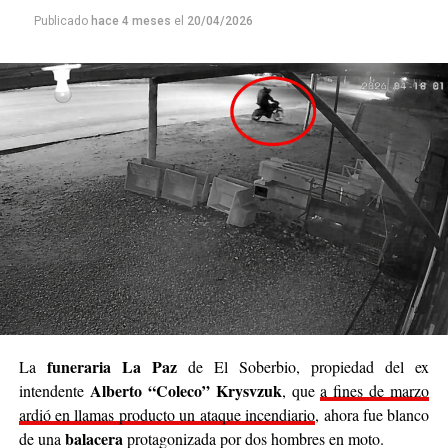
cada persona que colabore sienta que realmente está
Publicado
hace 4 meses
el
20/04/2026
siendo parte de algo genuino”.
Luego continuó: “
Nuestro deseo es poder llegar a
cada rincón de Posadas
, acompañar, contener y
brindar un poco de alivio a quienes están pasando
momentos difíciles. No podemos cambiar el mundo
entero, pero sí podemos cambiar el día de alguien”.
Se trata de una iniciativa hecha a pulmón, con esfuerzo
propio y con el acompañamiento de cada persona que
decide sumar su granito de arena, ya sea con
camperas,
buzos, sacos, frazadas, colchas, mantas, bufandas,
gorros, guantes y todo lo que pueda abrigar.
Cabe destacar que para mediados de mayo será la
funeraria La Paz
La
de El Soberbio, propiedad del ex
entrega de donaciones y tienen planificado realizar ollas
Alberto “Coleco” Krysvzuk
intendente
, que
a fines de marzo
populares de arroz con pollo, por lo que también
ardió en llamas producto un ataque incendiario
, ahora fue blanco
recibirán donaciones de alimentos no perecederos.
balacera
de una
protagonizada por dos hombres en moto.