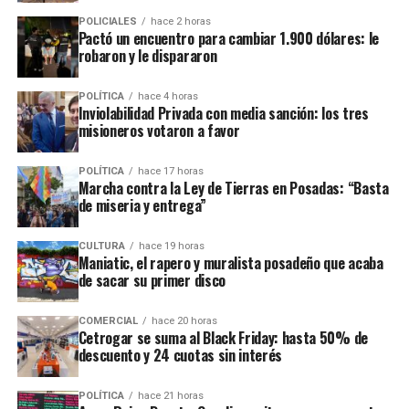
fraude, malversación de fondos y
del cargo por acusaciones de
POLICIALES
hace 2 horas
asociación ilícita.
Pactó un encuentro para cambiar 1.900 dólares: le
robaron y le dispararon
En el listado de hechos recientes figuran un incendio de cabañas
Tío Coleco
en el complejo
a fines de la semana pasada y otro
POLÍTICA
hace 4 horas
ataque similar a la funeraria ahora baleada en a fines de marzo.
Inviolabilidad Privada con media sanción: los tres
misioneros votaron a favor
Todos los episodios son investigados por el personal de la
comisaría local, aunque hasta el momento no se conocieron
POLÍTICA
hace 17 horas
Marcha contra la Ley de Tierras en Posadas: “Basta
mayores novedades
.
de miseria y entrega”
CULTURA
hace 19 horas
Maniatic, el rapero y muralista posadeño que acaba
de sacar su primer disco
COMERCIAL
hace 20 horas
Cetrogar se suma al Black Friday: hasta 50% de
descuento y 24 cuotas sin interés
POLÍTICA
hace 21 horas