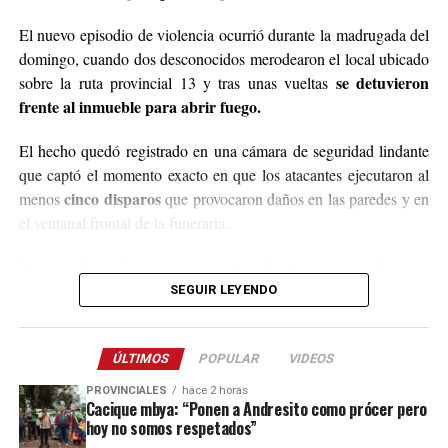
Para comunicarse con el organizador de la iniciativa,
El nuevo episodio de violencia ocurrió durante la madrugada del
podrán enviar mensajes, audios o realizar llamadas al
domingo, cuando dos desconocidos merodearon el local ubicado
3764140551
o a través de Instagram
se detuvieron
sobre la ruta provincial 13 y tras unas vueltas
@agustin_pineiroo
.
frente al inmueble para abrir fuego.
El hecho quedó registrado en una cámara de seguridad lindante
que captó el momento exacto en que los atacantes ejecutaron al
cinco disparos
menos
que provocaron daños en las paredes y en
el ventanal frontal de la funeraria.
Después de la balacera, los implicados huyeron en dirección
hacia el acceso a El Soberbio y en el lugar intervino el personal
SEGUIR LEYENDO
de la comisaría Primera, quienes fueron requeridos a partir de un
llamado efectuado por el sereno del predio.
ÚLTIMOS
POPULAR
VIDEOS
Este ataque se suma a otros tantos episodios similares registrados
PROVINCIALES
hace 2 horas
recientemente en contra de comercios o propiedades vinculadas a
Cacique mbya: “Ponen a Andresito como prócer pero
hoy no somos respetados”
Coleco, ex intendente de El Soberbio que en 2013 fue destituido