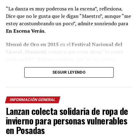
“La danza es muy poderosa en la escena”, reflexiona.
Dice que no le gusta que le digan “Maestro”, aunque “me
estoy acostumbrando un poco”, admite sonriendo para
En Escena Verás
.
Mensú de Oro en 2015
en el
Festival Nacional del
Litoral
,
Marinoni
remarca que crear obras “es como
parir un hijo”, define y confiesa que “en mi peores
momentos saqué las mejores obras”.
SEGUIR LEYENDO
A pesar de quedar seleccionado
entre 600 personas
para integrar el B
allet Folklórico Nacional
al mando
de la renombrada
Norma Viola
, Marinoni concluye que
INFORMACIÓN GENERAL
“nunca me consideré un buen bailarín” y recuerda que
Lanzan colecta solidaria de ropa de
se fue de Posadas con la idea de volver y crear el grupo
de danzas que aún no existía.
invierno para personas vulnerables
en Posadas
“Me fui a buscar afuera cosas que no había acá”, aseguró
quien luego creó la Compañía de Arte que, como todas