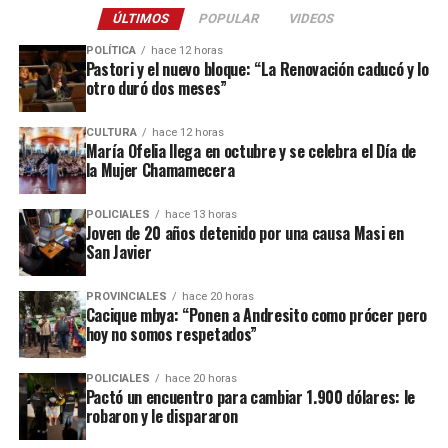
ÚLTIMOS
POPULAR
VIDEOS
Este ataque se suma a otros tantos episodios similares registrados
POLÍTICA
hace 12 horas
recientemente en contra de comercios o propiedades vinculadas a
Pastori y el nuevo bloque: “La Renovación caducó y lo
otro duró dos meses”
Coleco, ex intendente de El Soberbio que en 2013 fue destituido
fraude, malversación de fondos y
del cargo por acusaciones de
CULTURA
hace 12 horas
asociación ilícita.
María Ofelia llega en octubre y se celebra el Día de
la Mujer Chamamecera
En el listado de hechos recientes figuran un incendio de cabañas
Tío Coleco
en el complejo
a fines de la semana pasada y otro
POLICIALES
hace 13 horas
ataque similar a la funeraria ahora baleada en a fines de marzo.
Joven de 20 años detenido por una causa Masi en
San Javier
Todos los episodios son investigados por el personal de la
comisaría local, aunque hasta el momento no se conocieron
PROVINCIALES
hace 20 horas
Cacique mbya: “Ponen a Andresito como prócer pero
mayores novedades
.
hoy no somos respetados”
POLICIALES
hace 20 horas
Pactó un encuentro para cambiar 1.900 dólares: le
robaron y le dispararon