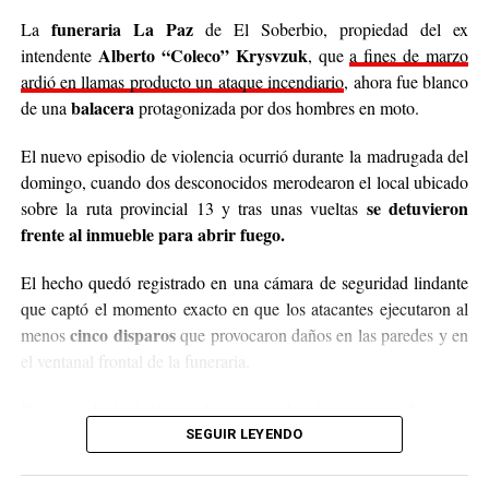
Cabe destacar que para mediados de mayo será la
funeraria La Paz
La
de El Soberbio, propiedad del ex
entrega de donaciones y tienen planificado realizar ollas
Alberto “Coleco” Krysvzuk
intendente
, que
a fines de marzo
populares de arroz con pollo, por lo que también
ardió en llamas producto un ataque incendiario
, ahora fue blanco
recibirán donaciones de alimentos no perecederos.
balacera
de una
protagonizada por dos hombres en moto.
Para comunicarse con el organizador de la iniciativa,
El nuevo episodio de violencia ocurrió durante la madrugada del
podrán enviar mensajes, audios o realizar llamadas al
domingo, cuando dos desconocidos merodearon el local ubicado
3764140551
o a través de Instagram
se detuvieron
sobre la ruta provincial 13 y tras unas vueltas
@agustin_pineiroo
.
frente al inmueble para abrir fuego.
El hecho quedó registrado en una cámara de seguridad lindante
que captó el momento exacto en que los atacantes ejecutaron al
cinco disparos
menos
que provocaron daños en las paredes y en
el ventanal frontal de la funeraria.
Después de la balacera, los implicados huyeron en dirección
hacia el acceso a El Soberbio y en el lugar intervino el personal
SEGUIR LEYENDO
de la comisaría Primera, quienes fueron requeridos a partir de un
llamado efectuado por el sereno del predio.