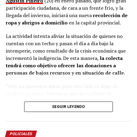
Agustín Piñeiro
(20) en enero pasado, que logró gran
veces no entendemos la cultura del Litoral”, define.
participación ciudadana, de cara a un frente frío, y la
llegada del invierno, iniciará una nueva
recolección de
En esa línea, en 2014, Marinoni incluyó al
Curupí
, el
ropa y abrigos a domicilio
en la capital provincial.
personaje de la mitología guaraní que tiene un pene
largo y envuelto en su cuerpo, un hecho que significó
La actividad intenta aliviar la situación de quienes no
una gran polémica en el anfiteatro Mario del Tránsito
cuentan con un techo y pasan el día a día bajo la
Cocomarola, de Corrientes, donde se hacía e festival
intemperie, como resultado de la crisis económica que
chamamecero.
incrementó la indigencia. De esta manera,
la colecta
tendrá como objetivo ofrecer las donaciones a
“Las políticas culturales son muy importantes”, apunta
personas de bajos recursos y en situación de calle.
el coreógrafo posadeño al considerar que siempre fue el
Estado el que garantizó las seguridad laboral a los
“Hoy no queremos mirar para otro lado ni dejar de
bailarines.
tender una mano.
Sabemos que la realidad de
muchos es difícil, que hay noches frías, mesas
“Nunca vino una empresa a decirme: Luis, vamos a
SEGUIR LEYENDO
vacías y corazones que necesitan un poco de
poner una compañía para llevarlos afuera. Siempre el
compañía.
Por eso esta colecta nace desde lo más
Estado estuvo para garantizar espacios para la
sincero: las ganas de estar presentes, de no ser
excelencia artística”.
indiferentes y de hacer algo, por más pequeño que
POLICIALES