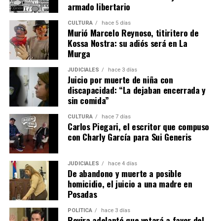
armado libertario
CULTURA
hace 5 días
Murió Marcelo Reynoso, titiritero de
Kossa Nostra: su adiós será en La
Murga
JUDICIALES
hace 3 días
Juicio por muerte de niña con
discapacidad: “La dejaban encerrada y
sin comida”
CULTURA
hace 7 días
Carlos Piegari, el escritor que compuso
con Charly García para Sui Generis
JUDICIALES
hace 4 días
De abandono y muerte a posible
homicidio, el juicio a una madre en
Posadas
POLÍTICA
hace 3 días
Rovira adelantó que votará a favor del