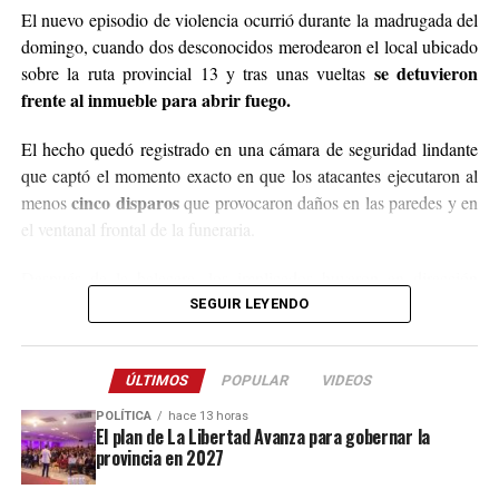
Para comunicarse con el organizador de la iniciativa,
El nuevo episodio de violencia ocurrió durante la madrugada del
podrán enviar mensajes, audios o realizar llamadas al
domingo, cuando dos desconocidos merodearon el local ubicado
3764140551
o a través de Instagram
se detuvieron
sobre la ruta provincial 13 y tras unas vueltas
@agustin_pineiroo
.
frente al inmueble para abrir fuego.
El hecho quedó registrado en una cámara de seguridad lindante
que captó el momento exacto en que los atacantes ejecutaron al
cinco disparos
menos
que provocaron daños en las paredes y en
el ventanal frontal de la funeraria.
Después de la balacera, los implicados huyeron en dirección
hacia el acceso a El Soberbio y en el lugar intervino el personal
SEGUIR LEYENDO
de la comisaría Primera, quienes fueron requeridos a partir de un
llamado efectuado por el sereno del predio.
ÚLTIMOS
POPULAR
VIDEOS
Este ataque se suma a otros tantos episodios similares registrados
POLÍTICA
hace 13 horas
recientemente en contra de comercios o propiedades vinculadas a
El plan de La Libertad Avanza para gobernar la
provincia en 2027
Coleco, ex intendente de El Soberbio que en 2013 fue destituido
fraude, malversación de fondos y
del cargo por acusaciones de