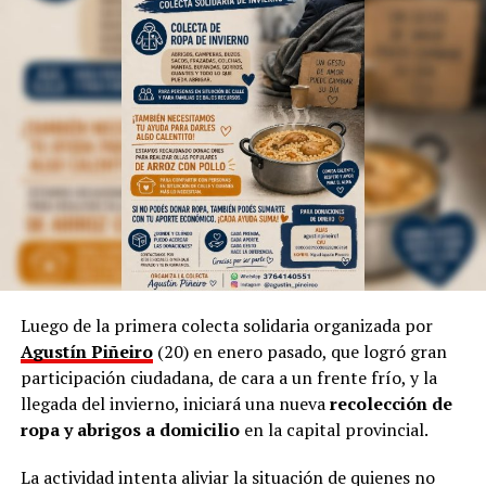
suelen desplegarse además en el
Ballet Folklórico del
Parque del Conocimiento
, adonde ya está usando la
Inteligencia Artificial para las estructuras técnicas,
según indicó.
Sin embargo, aclara que, a pesar de la tecnología
dominante, incluso en la cultura, siempre “habrá una
necesidad de volver a simple”.
Por otra parte, Marinoni admite que el arte suele ser
provocador, así como las manifestaciones populares de
las niñas representando a las
Vírgenes
, como también
los tamborileros afroamericanos que se mezclan con las
Luego de la primera colecta solidaria organizada por
costumbres tradicionales correntinas durante enero. “A
Agustín Piñeiro
(20) en enero pasado, que logró gran
veces no entendemos la cultura del Litoral”, define.
participación ciudadana, de cara a un frente frío, y la
llegada del invierno, iniciará una nueva
recolección de
En esa línea, en 2014, Marinoni incluyó al
Curupí
, el
ropa y abrigos a domicilio
en la capital provincial.
personaje de la mitología guaraní que tiene un pene
largo y envuelto en su cuerpo, un hecho que significó
La actividad intenta aliviar la situación de quienes no