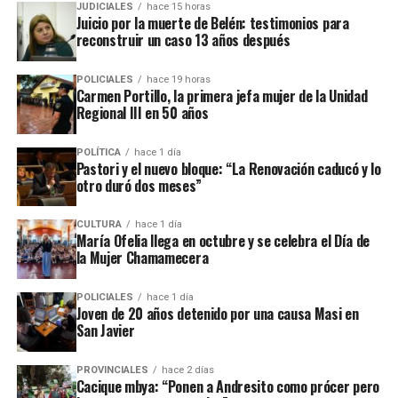
JUDICIALES
hace 15 horas
asociación ilícita.
Juicio por la muerte de Belén: testimonios para
reconstruir un caso 13 años después
En el listado de hechos recientes figuran un incendio de cabañas
Tío Coleco
en el complejo
a fines de la semana pasada y otro
POLICIALES
hace 19 horas
ataque similar a la funeraria ahora baleada en a fines de marzo.
Carmen Portillo, la primera jefa mujer de la Unidad
Regional III en 50 años
Todos los episodios son investigados por el personal de la
comisaría local, aunque hasta el momento no se conocieron
POLÍTICA
hace 1 día
Pastori y el nuevo bloque: “La Renovación caducó y lo
mayores novedades
.
otro duró dos meses”
CULTURA
hace 1 día
María Ofelia llega en octubre y se celebra el Día de
la Mujer Chamamecera
POLICIALES
hace 1 día
Joven de 20 años detenido por una causa Masi en
San Javier
PROVINCIALES
hace 2 días
Cacique mbya: “Ponen a Andresito como prócer pero