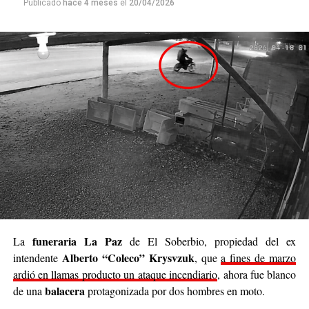
Publicado
hace 4 meses
el
20/04/2026
siendo parte de algo genuino”.
Luego continuó: “
Nuestro deseo es poder llegar a
cada rincón de Posadas
, acompañar, contener y
brindar un poco de alivio a quienes están pasando
momentos difíciles. No podemos cambiar el mundo
entero, pero sí podemos cambiar el día de alguien”.
Se trata de una iniciativa hecha a pulmón, con esfuerzo
propio y con el acompañamiento de cada persona que
decide sumar su granito de arena, ya sea con
camperas,
buzos, sacos, frazadas, colchas, mantas, bufandas,
gorros, guantes y todo lo que pueda abrigar.
Cabe destacar que para mediados de mayo será la
funeraria La Paz
La
de El Soberbio, propiedad del ex
entrega de donaciones y tienen planificado realizar ollas
Alberto “Coleco” Krysvzuk
intendente
, que
a fines de marzo
populares de arroz con pollo, por lo que también
ardió en llamas producto un ataque incendiario
, ahora fue blanco
recibirán donaciones de alimentos no perecederos.
balacera
de una
protagonizada por dos hombres en moto.