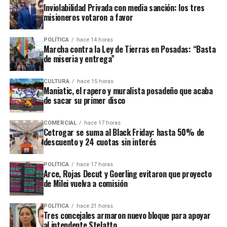
recientemente en contra de comercios o propiedades vinculadas a
Inviolabilidad Privada con media sanción: los tres
misioneros votaron a favor
Coleco, ex intendente de El Soberbio que en 2013 fue destituido
fraude, malversación de fondos y
del cargo por acusaciones de
POLÍTICA
hace 14 horas
asociación ilícita.
Marcha contra la Ley de Tierras en Posadas: “Basta
de miseria y entrega”
En el listado de hechos recientes figuran un incendio de cabañas
Tío Coleco
en el complejo
a fines de la semana pasada y otro
CULTURA
hace 15 horas
ataque similar a la funeraria ahora baleada en a fines de marzo.
Maniatic, el rapero y muralista posadeño que acaba
de sacar su primer disco
Todos los episodios son investigados por el personal de la
comisaría local, aunque hasta el momento no se conocieron
COMERCIAL
hace 17 horas
Cetrogar se suma al Black Friday: hasta 50% de
mayores novedades
.
descuento y 24 cuotas sin interés
POLÍTICA
hace 17 horas
Arce, Rojas Decut y Goerling evitaron que proyecto
de Milei vuelva a comisión
POLÍTICA
hace 21 horas
Tres concejales armaron nuevo bloque para apoyar
al intendente Stelatto