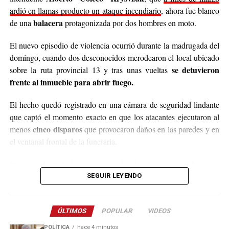
populares de arroz con pollo, por lo que también
ardió en llamas producto un ataque incendiario
, ahora fue blanco
recibirán donaciones de alimentos no perecederos.
balacera
de una
protagonizada por dos hombres en moto.
Para comunicarse con el organizador de la iniciativa,
El nuevo episodio de violencia ocurrió durante la madrugada del
podrán enviar mensajes, audios o realizar llamadas al
domingo, cuando dos desconocidos merodearon el local ubicado
3764140551
o a través de Instagram
se detuvieron
sobre la ruta provincial 13 y tras unas vueltas
@agustin_pineiroo
.
frente al inmueble para abrir fuego.
El hecho quedó registrado en una cámara de seguridad lindante
que captó el momento exacto en que los atacantes ejecutaron al
cinco disparos
menos
que provocaron daños en las paredes y en
el ventanal frontal de la funeraria.
Después de la balacera, los implicados huyeron en dirección
hacia el acceso a El Soberbio y en el lugar intervino el personal
SEGUIR LEYENDO
de la comisaría Primera, quienes fueron requeridos a partir de un
llamado efectuado por el sereno del predio.
ÚLTIMOS
POPULAR
VIDEOS
Este ataque se suma a otros tantos episodios similares registrados
POLÍTICA
hace 4 minutos