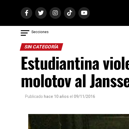
Secciones
SIN CATEGORÍA
Estudiantina vio
molotov al Janss
Publicado
hace 10 años
el
09/11/2016