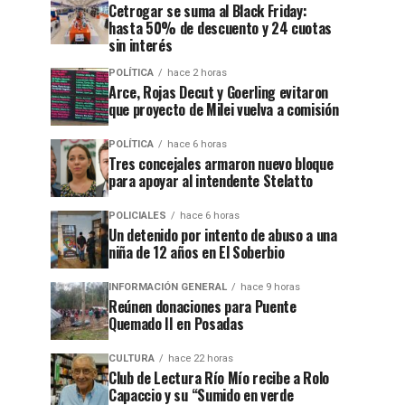
Cetrogar se suma al Black Friday:
hasta 50% de descuento y 24 cuotas
sin interés
POLÍTICA
hace 2 horas
Arce, Rojas Decut y Goerling evitaron
que proyecto de Milei vuelva a comisión
POLÍTICA
hace 6 horas
Tres concejales armaron nuevo bloque
para apoyar al intendente Stelatto
POLICIALES
hace 6 horas
Un detenido por intento de abuso a una
niña de 12 años en El Soberbio
INFORMACIÓN GENERAL
hace 9 horas
Reúnen donaciones para Puente
Quemado II en Posadas
CULTURA
hace 22 horas
Club de Lectura Río Mío recibe a Rolo
Capaccio y su “Sumido en verde