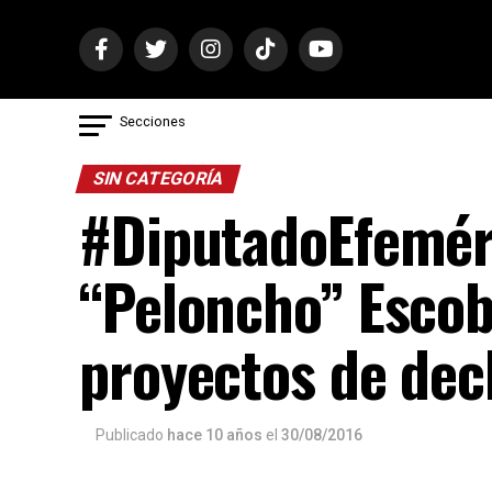
Secciones
SIN CATEGORÍA
#DiputadoEfemér
“Peloncho” Escob
proyectos de dec
Publicado
hace 10 años
el
30/08/2016