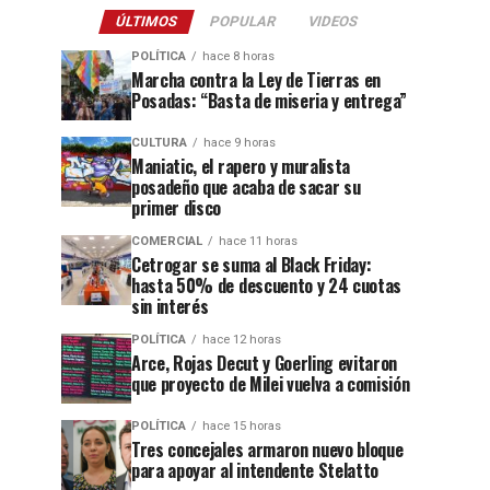
ÚLTIMOS
POPULAR
VIDEOS
POLÍTICA
hace 8 horas
Marcha contra la Ley de Tierras en
Posadas: “Basta de miseria y entrega”
CULTURA
hace 9 horas
Maniatic, el rapero y muralista
posadeño que acaba de sacar su
primer disco
COMERCIAL
hace 11 horas
Cetrogar se suma al Black Friday:
hasta 50% de descuento y 24 cuotas
sin interés
POLÍTICA
hace 12 horas
Arce, Rojas Decut y Goerling evitaron
que proyecto de Milei vuelva a comisión
POLÍTICA
hace 15 horas
Tres concejales armaron nuevo bloque
para apoyar al intendente Stelatto