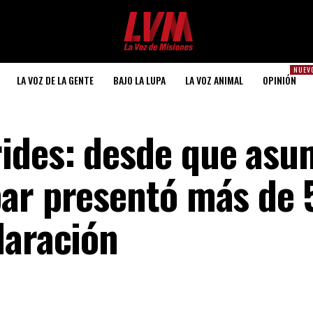
NUEV
LA VOZ DE LA GENTE
BAJO LA LUPA
LA VOZ ANIMAL
OPINIÓN
ides: desde que asu
ar presentó más de 
laración