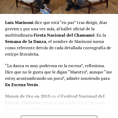
Luis Marinoni
dice que está “en paz” tras dirigir, días
previos y por una vez más, al ballet oficial de la
multitudinaria
Fiesta Nacional del Chamamé
. En la
Semana de la Danza
, el nombre de Marinoni suena
como referente detrás de cada detallada coreografía de
estirpe litoraleña.
“La danza es muy poderosa en la escena”, reflexiona.
Dice que no le gusta que le digan “Maestro”, aunque “me
estoy acostumbrando un poco”, admite sonriendo para
En Escena Verás
.
Mensú de Oro en 2015
en el
Festival Nacional del
Litoral
,
Marinoni
remarca que crear obras “es como
parir un hijo”, define y confiesa que “en mi peores
momentos saqué las mejores obras”.