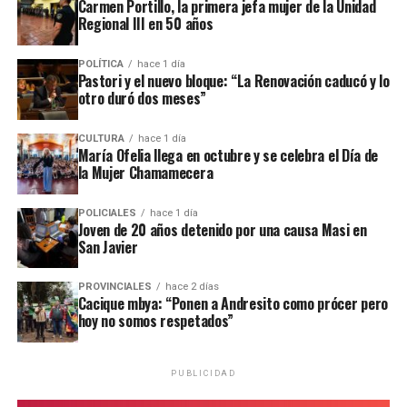
ataque similar a la funeraria ahora baleada en a fines de marzo.
Carmen Portillo, la primera jefa mujer de la Unidad
Regional III en 50 años
Todos los episodios son investigados por el personal de la
comisaría local, aunque hasta el momento no se conocieron
POLÍTICA
hace 1 día
Pastori y el nuevo bloque: “La Renovación caducó y lo
mayores novedades
.
otro duró dos meses”
CULTURA
hace 1 día
María Ofelia llega en octubre y se celebra el Día de
la Mujer Chamamecera
POLICIALES
hace 1 día
Joven de 20 años detenido por una causa Masi en
San Javier
PROVINCIALES
hace 2 días
Cacique mbya: “Ponen a Andresito como prócer pero
hoy no somos respetados”
PUBLICIDAD
Personal de la comisaría Primera intervino en el lugar.