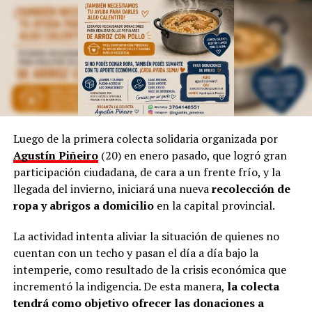
Sin embargo, aclara que, a pesar de la tecnología
dominante, incluso en la cultura, siempre “habrá una
necesidad de volver a simple”.
Por otra parte, Marinoni admite que el arte suele ser
provocador, así como las manifestaciones populares de
las niñas representando a las
Vírgenes
, como también
los tamborileros afroamericanos que se mezclan con las
Luego de la primera colecta solidaria organizada por
costumbres tradicionales correntinas durante enero. “A
Agustín Piñeiro
(20) en enero pasado, que logró gran
veces no entendemos la cultura del Litoral”, define.
participación ciudadana, de cara a un frente frío, y la
llegada del invierno, iniciará una nueva
recolección de
En esa línea, en 2014, Marinoni incluyó al
Curupí
, el
ropa y abrigos a domicilio
en la capital provincial.
personaje de la mitología guaraní que tiene un pene
largo y envuelto en su cuerpo, un hecho que significó
La actividad intenta aliviar la situación de quienes no
una gran polémica en el anfiteatro Mario del Tránsito
cuentan con un techo y pasan el día a día bajo la
Cocomarola, de Corrientes, donde se hacía e festival
intemperie, como resultado de la crisis económica que
chamamecero.
incrementó la indigencia. De esta manera,
la colecta
tendrá como objetivo ofrecer las donaciones a