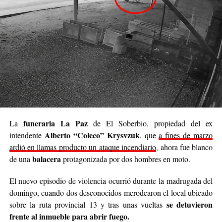
brindar un poco de alivio a quienes están pasando
momentos difíciles. No podemos cambiar el mundo
entero, pero sí podemos cambiar el día de alguien”.
Se trata de una iniciativa hecha a pulmón, con esfuerzo
propio y con el acompañamiento de cada persona que
decide sumar su granito de arena, ya sea con
camperas,
buzos, sacos, frazadas, colchas, mantas, bufandas,
gorros, guantes y todo lo que pueda abrigar.
Cabe destacar que para mediados de mayo será la
funeraria La Paz
La
de El Soberbio, propiedad del ex
entrega de donaciones y tienen planificado realizar ollas
Alberto “Coleco” Krysvzuk
intendente
, que
a fines de marzo
populares de arroz con pollo, por lo que también
ardió en llamas producto un ataque incendiario
, ahora fue blanco
recibirán donaciones de alimentos no perecederos.
balacera
de una
protagonizada por dos hombres en moto.
Para comunicarse con el organizador de la iniciativa,
El nuevo episodio de violencia ocurrió durante la madrugada del
podrán enviar mensajes, audios o realizar llamadas al
domingo, cuando dos desconocidos merodearon el local ubicado
3764140551
o a través de Instagram
se detuvieron
sobre la ruta provincial 13 y tras unas vueltas
@agustin_pineiroo
.
frente al inmueble para abrir fuego.