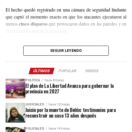
El hecho quedó registrado en una cámara de seguridad lindante
que captó el momento exacto en que los atacantes ejecutaron al
cinco disparos
menos
que provocaron daños en las paredes y en
el ventanal frontal de la funeraria.
Después de la balacera, los implicados huyeron en dirección
hacia el acceso a El Soberbio y en el lugar intervino el personal
SEGUIR LEYENDO
de la comisaría Primera, quienes fueron requeridos a partir de un
llamado efectuado por el sereno del predio.
ÚLTIMOS
POPULAR
VIDEOS
Este ataque se suma a otros tantos episodios similares registrados
POLÍTICA
hace 8 horas
recientemente en contra de comercios o propiedades vinculadas a
El plan de La Libertad Avanza para gobernar la
provincia en 2027
Coleco, ex intendente de El Soberbio que en 2013 fue destituido
fraude, malversación de fondos y
del cargo por acusaciones de
JUDICIALES
hace 10 horas
asociación ilícita.
Juicio por la muerte de Belén: testimonios para
reconstruir un caso 13 años después
En el listado de hechos recientes figuran un incendio de cabañas
Tío Coleco
en el complejo
a fines de la semana pasada y otro
POLICIALES
hace 14 horas