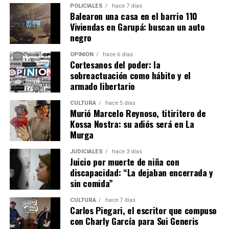
POLICIALES
hace 7 días
capacitación gratuita para fortalecer los perfiles
Balearon una casa en el barrio 110
laborales.
Viviendas en Garupá: buscan un auto
negro
“Las consideramos como la principal herramienta que le
OPINIÓN
hace 6 días
podemos facilitar a los chicos que están en el proceso de
Cortesanos del poder: la
búsqueda laboral”, sostuvo Abrazian.
sobreactuación como hábito y el
armado libertario
Las propuestas se dividen en cuatro ejes. El primero está
CULTURA
hace 5 días
orientado al primer empleo e incluye talleres propios
Murió Marcelo Reynoso, titiritero de
sobre armado de currículum, entrevistas laborales,
Kossa Nostra: su adiós será en La
orientación laboral, coaching para el empleo,
Murga
empleabilidad y oratoria.
JUDICIALES
hace 3 días
Juicio por muerte de niña con
Además, se dictan capacitaciones para emprendedores,
discapacidad: “La dejaban encerrada y
cursos de oficios y formaciones en habilidades aplicables
sin comida”
al empleo formal, como informática, Excel, diseño,
marketing, manejo de redes sociales y fotografía.
CULTURA
hace 7 días
Carlos Piegari, el escritor que compuso
con Charly García para Sui Generis
Las últimas tres categorías se desarrollan junto a