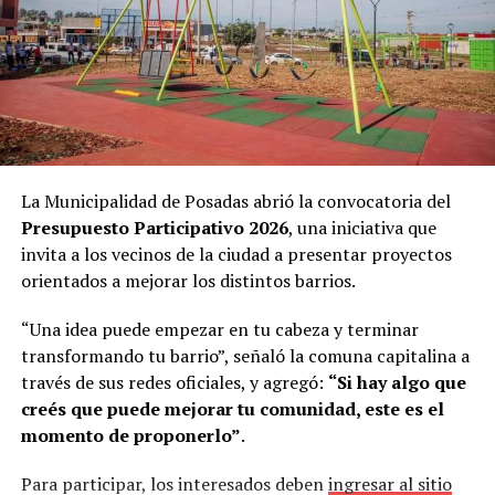
el secretario de Movilidad Urbana
Lucas Jardín
, el
final.
secretario de Obras y Servicios Públicos
Carlos Nielsen
y el director general de Asuntos Jurídicos
Martín
Si ninguno de los candidatos resulta adecuado, vuelven a
Zappone
.
presentar nuevos perfiles a las compañía interesada. En
caso de no contar con personas que cumplan las
En tanto, en representación del sindicato, se
condiciones requeridas, abren una
convocatoria
apersonaron: el secretario general de Soemp
Hugo
pública
mediante las redes sociales y la página web del
Javier Ferreira
, el secretario adjunto
Miguel Ramón
municipio.
La Municipalidad de Posadas abrió la convocatoria del
Rivero
, el secretario de organización gremial
Marcelo
Presupuesto Participativo 2026
, una iniciativa que
Javier Álvez
, el tesorero
Hugo Cabrera Bogado
y el
Según Abrazian, este sistema permite resolver uno de
invita a los vecinos de la ciudad a presentar proyectos
asesor legal
Walter Duarte
.
los mayores problemas que enfrentan actualmente las
orientados a mejorar los distintos barrios.
empresas.
“Una idea puede empezar en tu cabeza y terminar
“Hoy es muy complejo. Cada vez que abrís una búsqueda,
transformando tu barrio”, señaló la comuna capitalina a
sea presencial o digital, llegan muchísimos perfiles.
través de sus redes oficiales, y agregó:
“Si hay algo que
Muchas empresas no tienen un equipo de recursos
creés que puede mejorar tu comunidad, este es el
humanos y, aun teniéndolo, es muy difícil hacer frente a
momento de proponerlo”
.
esa cantidad de postulaciones”, señaló.
Para participar, los interesados deben
ingresar al sitio