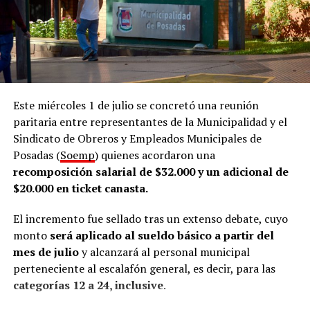
25 empresas por mes”, remarcó.
Acompañamiento
El director comentó que la Oficina de Empleo funciona
dentro de la Dirección de Empleo y Formación, que
Este miércoles 1 de julio se concretó una reunión
también nuclea a la Oficina de Datos de la Municipalidad
paritaria entre representantes de la Municipalidad y el
de posadeña. En ese marco, señaló que el área desarrolla
Sindicato de Obreros y Empleados Municipales de
tres líneas de trabajo.
Posadas (
Soemp
) quienes acordaron una
recomposición salarial de $32.000 y un adicional de
De acuerdo con lo que contó Abrazian a
LVM
, la primera
$20.000 en ticket canasta.
línea de trabajo es la
intermediación laboral
, que
consiste en acompañar a quienes buscan empleo y, al
El incremento fue sellado tras un extenso debate, cuyo
mismo tiempo, asistir a las empresas en los procesos de
monto
será aplicado al sueldo básico a partir del
selección de personal.
mes de julio
y alcanzará al personal municipal
perteneciente al escalafón general, es decir, para las
“Conectar a las personas que están en búsqueda de
categorías 12 a 24, inclusive
.
empleo y que se acercan acá a dejarnos su CV y
orientarlos en la búsqueda, y por otro lado conectar con