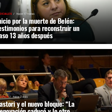
DICIALES
hace 17 horas
uicio por la muerte de Belén:
estimonios para reconstruir un
aso 13 años después
LÍTICA
hace 2 días
astori y el nuevo bloque: “La
enovación caducó y lo otro