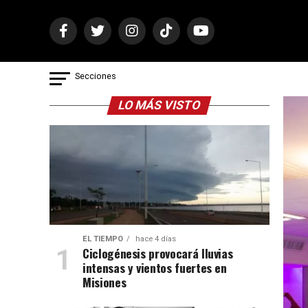
Secciones
LO MÁS VISTO
EL TIEMPO
hace 4 días
Ciclogénesis provocará lluvias
intensas y vientos fuertes en
Misiones