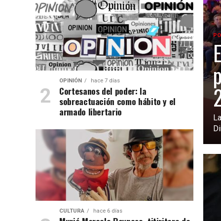
PO
E
p
OPINIÓN
hace 7 días
Cortesanos del poder: la
sobreactuación como hábito y el
armado libertario
La
Di
CULTURA
hace 6 días