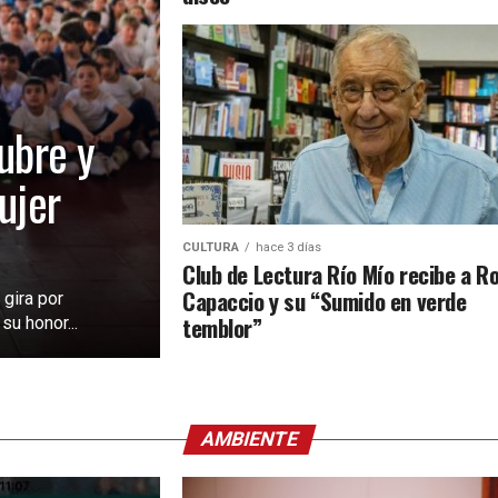
ubre y
ujer
CULTURA
hace 3 días
Club de Lectura Río Mío recibe a Ro
Capaccio y su “Sumido en verde
 gira por
temblor”
u honor...
AMBIENTE