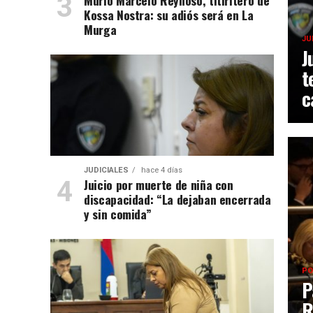
Murió Marcelo Reynoso, titiritero de
Kossa Nostra: su adiós será en La
Murga
JU
J
t
c
JUDICIALES
hace 4 días
Juicio por muerte de niña con
discapacidad: “La dejaban encerrada
y sin comida”
PO
P
R