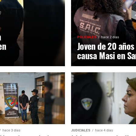
a
POLICIALES
hace 2 días
en
Joven de 20 años
causa Masi en Sa
hace 3 días
JUDICIALES
hace 4 días