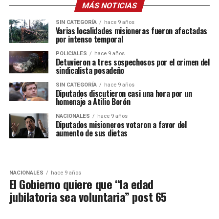
MÁS NOTICIAS
SIN CATEGORÍA
hace 9 años
Varias localidades misioneras fueron afectadas
por intenso temporal
POLICIALES
hace 9 años
Detuvieron a tres sospechosos por el crimen del
sindicalista posadeño
SIN CATEGORÍA
hace 9 años
Diputados discutieron casi una hora por un
homenaje a Atilio Borón
NACIONALES
hace 9 años
Diputados misioneros votaron a favor del
aumento de sus dietas
NACIONALES
hace 9 años
El Gobierno quiere que “la edad
jubilatoria sea voluntaria” post 65