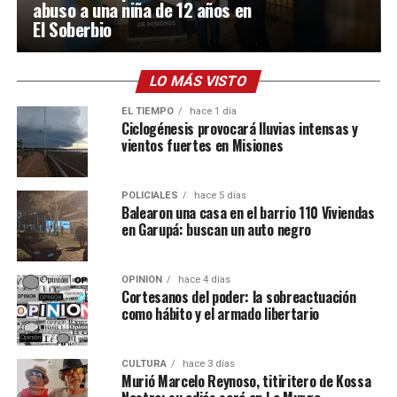
abuso a una niña de 12 años en
El Soberbio
LO MÁS VISTO
EL TIEMPO
hace 1 día
Ciclogénesis provocará lluvias intensas y
vientos fuertes en Misiones
POLICIALES
hace 5 días
Balearon una casa en el barrio 110 Viviendas
en Garupá: buscan un auto negro
OPINIÓN
hace 4 días
Cortesanos del poder: la sobreactuación
como hábito y el armado libertario
CULTURA
hace 3 días
Murió Marcelo Reynoso, titiritero de Kossa