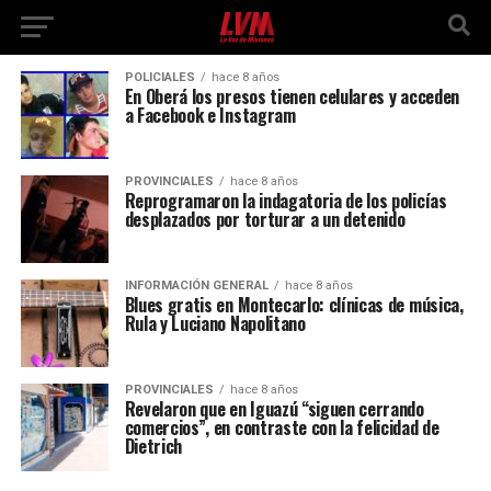
POLICIALES
hace 8 años
En Oberá los presos tienen celulares y acceden
a Facebook e Instagram
PROVINCIALES
hace 8 años
Reprogramaron la indagatoria de los policías
desplazados por torturar a un detenido
INFORMACIÓN GENERAL
hace 8 años
Blues gratis en Montecarlo: clínicas de música,
Rula y Luciano Napolitano
PROVINCIALES
hace 8 años
Revelaron que en Iguazú “siguen cerrando
comercios”, en contraste con la felicidad de
Dietrich