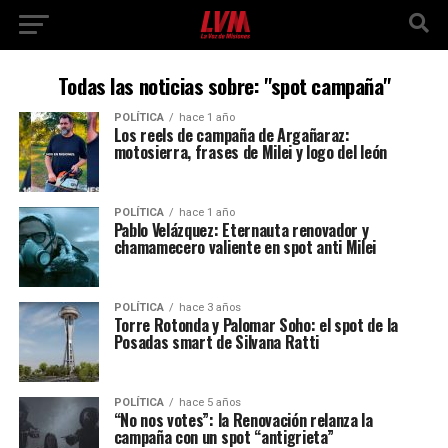
Todas las noticias sobre: "spot campaña"
POLÍTICA
hace 1 año
Los reels de campaña de Argañaraz:
motosierra, frases de Milei y logo del león
POLÍTICA
hace 1 año
Pablo Velázquez: Eternauta renovador y
chamamecero valiente en spot anti Milei
POLÍTICA
hace 3 años
Torre Rotonda y Palomar Soho: el spot de la
Posadas smart de Silvana Ratti
POLÍTICA
hace 5 años
“No nos votes”: la Renovación relanza la
campaña con un spot “antigrieta”