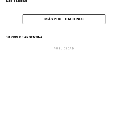
MÁS PUBLICACIONES
DIARIOS DE ARGENTINA
PUBLICIDAD