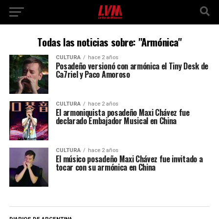
Todas las noticias sobre: "Armónica"
CULTURA
hace 2 años
Posadeño versionó con armónica el Tiny Desk de
Ca7riel y Paco Amoroso
CULTURA
hace 2 años
El armoniquista posadeño Maxi Chávez fue
declarado Embajador Musical en China
CULTURA
hace 2 años
El músico posadeño Maxi Chávez fue invitado a
tocar con su armónica en China