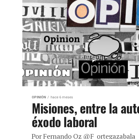
OPINIÓN
hace 6 meses
Misiones, entre la au
éxodo laboral
Por Fernando Oz @F_ortegazabala El