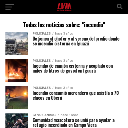
Todas las noticias sobre: "incendio"
POLICIALES
hace 3 años
Detienen al chofer y al sereno del predio donde
se incendió cisterna en Iguazú
POLICIALES
hace 3 años
Incendio de camión cisterna y acoplado con
miles de litros de gasoil en Iguazú
POLICIALES
hace 3 años
Incendio consumió merendero que asistía a 70
chicos en Oberá
LA VOZ ANIMAL
hace 3 años
Comunidad mascotera se unió para ayudar a
refugio incendiado en Campo Viera