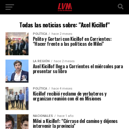
Todas las noticias sobre: "Axel Kicillof"
POLÍTICA
hace 2 meses
Pelito y Gortari con Kicillof en Corrientes:
“Hacer frente a las políticas de Milei”
LA REGIÓN
hace 2 meses
Axel Kicillof llega a Corrientes el miércoles para
presentar su libro
POLÍTICA
hace 4 meses
Kicillof recibió reclamo de yerbateros y
organizan reunión con él en Misiones
NACIONALES
hace 1 año
Milei a Kicillof: “Córrase del camino y déjenos
intervenir la provincia”