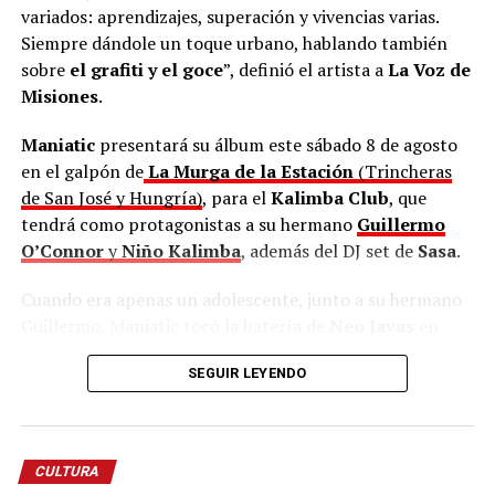
variados: aprendizajes, superación y vivencias varias.
Siempre dándole un toque urbano, hablando también
sobre
el grafiti y el goce
”, definió el artista a
La Voz de
Misiones
.
Maniatic
presentará su álbum este sábado 8 de agosto
en el galpón de
La Murga de la Estación
(Trincheras
de San José y Hungría)
, para el
Kalimba Club
, que
tendrá como protagonistas a su hermano
Guillermo
O’Connor
y
Niño Kalimba
, además del DJ set de
Sasa
.
Cuando era apenas un adolescente, junto a su hermano
Guillermo, Maniatic tocó la batería de
Neo Javas
en
Posadas, una banda de rock progresivo y psicodélico que
SEGUIR LEYENDO
existió entre 2008 y 2012. Por su estilo único, fueron
distinguidos en el certamen de bandas “
Posadas Rock
”
en 2009.
CULTURA
En Posadas, “tuve mi primer proyecto de hip hop con un