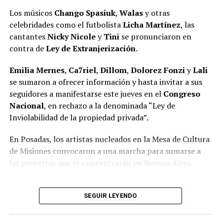
de El Brete para un encuentro que tuvo lugar en 2024.
Los músicos
Chango Spasiuk
,
Walas
y otras
Escrita en 1995, la obra fue seleccionada en 1996 entre
celebridades como el futbolista
Licha Martínez
, las
las siete finalistas del reconocido
Premio Internacional
cantantes
Nicky Nicole
y
Tini
se pronunciaron en
de Literatura Erótica La Sonrisa Vertical
, convocado
contra de
Ley de Extranjerización
.
por la editorial Tusquets de Barcelona, entre 149
trabajos de distintos países.
Emilia Mernes
,
Ca7riel
,
Dillom
,
Dolorez Fonzi
y
Lali
se sumaron a ofrecer información y hasta invitar a sus
Publicada posteriormente por la
Editorial
seguidores a manifestarse este jueves en el
Congreso
Universitaria de la Universidad Nacional de
Nacional
, en rechazo a la denominada “Ley de
Misiones
, recibió en 1997 el Premio Arandú.
Inviolabilidad de la propiedad privada”.
Sobre Rolo Capaccio
En Posadas, los artistas nucleados en la Mesa de Cultura
de Misiones convocaron a una marcha para sumarse a
Rodolfo Nicolás “Rolo” Capaccio
nació en Mercedes,
las protestas que se concentrarán en Buenos Aires.
provincia de Buenos Aires, en 1944. Es licenciado en
Comunicación Social por la Universidad Nacional de
El mural más grande que hizo. Se sitúa en San Lorenzo, Paraguay
Los cambios y los artículos que
La Plata
y reside en Misiones desde 1975, provincia en
SEGUIR LEYENDO
la que desarrolló gran parte de su trayectoria
siguen en pie
profesional y literaria.