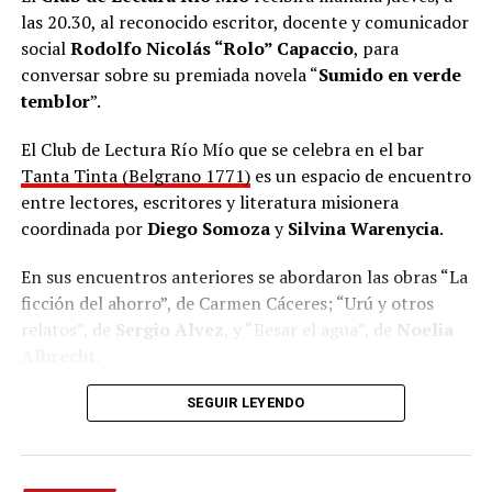
las 20.30, al reconocido escritor, docente y comunicador
social
Rodolfo Nicolás “Rolo” Capaccio
, para
conversar sobre su premiada novela “
Sumido en verde
temblor
”.
El Club de Lectura Río Mío que se celebra en el bar
Tanta Tinta (Belgrano 1771)
es un espacio de encuentro
entre lectores, escritores y literatura misionera
coordinada por
Diego Somoza
y
Silvina Warenycia
.
En sus encuentros anteriores se abordaron las obras “La
ficción del ahorro”, de Carmen Cáceres; “Urú y otros
relatos”, de
Sergio Alvez
, y “Besar el agua”, de
Noelia
Albrecht
.
Hace un buen tiempo que Maniatic no se presenta en
Todos son autores de Misiones, quienes visitan el
Club
SEGUIR LEYENDO
vivo en Posadas, donde creció desde la infancia en las
de Lectura
para compartir sus experiencias y propiciar
artes. “Tengo fotos, pero ya no recuerdo bien qué fecha.
la lectura de parte sus obra para posteriormente dar
Pero es un placer para mí poder estar nuevamente en
lugar a una conversación del público con el o la