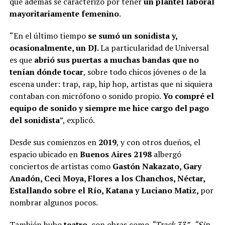
que además se caracterizó por tener
un plantel laboral
mayoritariamente femenino
.
“En el último tiempo
se sumó un sonidista y,
ocasionalmente, un DJ.
La particularidad de Universal
es que
abrió sus puertas a muchas bandas que no
tenían dónde tocar
, sobre todo chicos jóvenes o de la
escena under: trap, rap, hip hop, artistas que ni siquiera
contaban con micrófono o sonido propio.
Yo compré el
equipo de sonido y siempre me hice cargo del pago
del sonidista
”, explicó.
Desde sus comienzos en
2019
, y con otros dueños, el
espacio ubicado en
Buenos Aires 2198
albergó
conciertos de artistas como
Gastón Nakazato, Gary
Anadón, Ceci Moya, Flores a los Chanchos, Néctar,
Estallando sobre el Río, Katana y Luciano Matiz,
por
nombrar algunos pocos.
También hubo
teatro
, con obras como
“Track 33”
,
“Sin