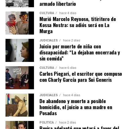
armado libertario
CULTURA
hace 4 días
Murió Marcelo Reynoso, titiritero de
Kossa Nostra: su adiós será en La
Murga
JUDICIALES
hace 2 días
Juicio por muerte de niña con
discapacidad: “La dejaban encerrada y
sin comida”
CULTURA
hace 6 días
Ver esta publicación en Instagram
Carlos Piegari, el escritor que compuso
con Charly García para Sui Generis
JUDICIALES
hace 4 días
De abandono y muerte a posible
homicidio, el juicio a una madre en
Posadas
POLÍTICA
hace 2 días
Rovira adelantó que votará a favor del