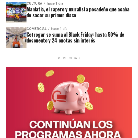
CULTURA
hace 1 día
Maniatic, el rapero y muralista posadeño que acaba
de sacar su primer disco
COMERCIAL
hace 1 día
Cetrogar se suma al Black Friday: hasta 50% de
descuento y 24 cuotas sin interés
PUBLICIDAD
Asimismo, los artistas nucleados en
Trabajadores
Autoconvocados de la Mesa de Cultura de Misiones
también convocaron a manifestarse mañana en Posadas,
en sintonía con lo que sucederá en Buenos Aires. La