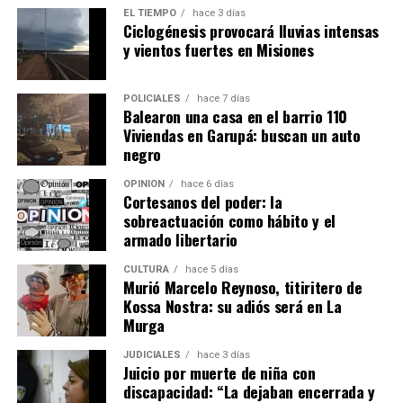
EL TIEMPO
hace 3 días
Su obra mantiene un estrecho vínculo con la historia, la
Ciclogénesis provocará lluvias intensas
identidad y el paisaje cultural de Misiones. Además de
y vientos fuertes en Misiones
“Sumido en verde temblor”, publicó cuentos, relatos y
trabajos relacionados con la literatura y la memoria
POLICIALES
hace 7 días
regional, entre ellos “Aquí fue”, dedicado a los lugares
Balearon una casa en el barrio 110
mencionados por
Horacio Quiroga
, y “Piedras en verde
Viviendas en Garupá: buscan un auto
negro
silencio”, inspirado en la historia y el universo de San
Ignacio Miní.
OPINIÓN
hace 6 días
Cortesanos del poder: la
sobreactuación como hábito y el
armado libertario
CULTURA
hace 5 días
Murió Marcelo Reynoso, titiritero de
Kossa Nostra: su adiós será en La
Murga
JUDICIALES
hace 3 días
Juicio por muerte de niña con
discapacidad: “La dejaban encerrada y