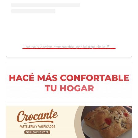
Una publicación compartida por Murga de la Estación (@murgadelaestacion)