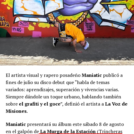
trabajan para darle alegría al pueblo para que se sumen.
Porque este reconocimiento no sucede todos los días, ni
en todas las provincias, y es muy valioso”.
En ese sentido, el
Secretario de Estado de Cultura,
Joselo Schuap
, adelantó en el mismo comunicado que,
en octubre, la cantante compartirá una gira por el
interior de Misiones con “Cultura en Movimiento”.
“La admiro mucho. Será un honor que una artista tan
El artista visual y rapero posadeño
Maniatic
publicó a
valiosa nos acompañe. Una mujer chamamecera de ley;
fines de julio su disco debut que “habla de temas
la más importante que hemos tenido”, apuntó
Schuap
.
variados: aprendizajes, superación y vivencias varias.
Siempre dándole un toque urbano, hablando también
sobre
el grafiti y el goce
”, definió el artista a
La Voz de
Misiones
.
Maniatic
presentará su álbum este sábado 8 de agosto
en el galpón de
La Murga de la Estación
(Trincheras