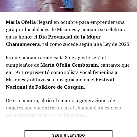
María Ofelia
llegará en octubre para emprender una
gira por localidades de Misiones y mañana se celebrará
en su honor el
Día Provincial de la Mujer
Chamamecera
, tal como sucede según una Ley de 2023.
Es que mañana como cada 8 de agosto será el
cumpleaños de
María Ofelia Cemborain
, cantante que
en 1971 representó como solista vocal femenina a
Misiones y obtuvo su consagración en el
Festival
Nacional de Folklore de Cosquín
.
De esa manera, abrió el camino a generaciones de
mujeres que encontraron en el chamamé un espacio
para expresar su arte y su identidad.
El
Día Provincial de la Mujer Chamamecera
se
instituyó por ley provincial VI – N.º 328 y con ello se
SEGUIR LEYENDO