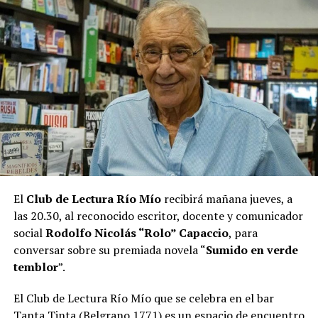
En su disco hay beats del también misionero
Ajitawira
y
Johnny Cut
z, “un amigo con el que también venimos
trabajando aquí, en Asunción, hace varios años”, apuntó
sobre el álbum que se lo ve de niño, montando una
bicicleta y en una imagen que parece recortada para un
casete.
“También hay un par de beats que son hechos por mí”,
agregó Maniatic desde Paraguay, donde vive hace ocho
años.
El
Club de Lectura Río Mío
recibirá mañana jueves, a
las 20.30, al reconocido escritor, docente y comunicador
social
Rodolfo Nicolás “Rolo” Capaccio
, para
conversar sobre su premiada novela “
Sumido en verde
temblor
”.
El Club de Lectura Río Mío que se celebra en el bar
Tanta Tinta (Belgrano 1771)
es un espacio de encuentro