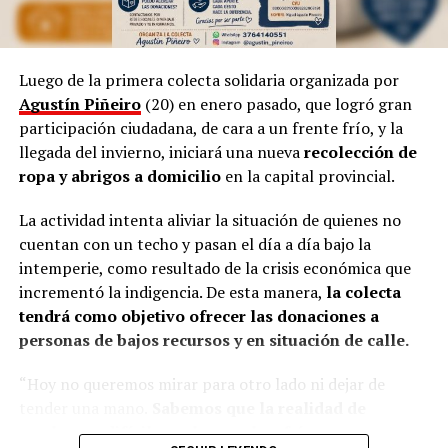
Por otra parte, Marinoni admite que el arte suele ser
provocador, así como las manifestaciones populares de
las niñas representando a las
Vírgenes
, como también
los tamborileros afroamericanos que se mezclan con las
Luego de la primera colecta solidaria organizada por
costumbres tradicionales correntinas durante enero. “A
Agustín Piñeiro
(20) en enero pasado, que logró gran
veces no entendemos la cultura del Litoral”, define.
participación ciudadana, de cara a un frente frío, y la
llegada del invierno, iniciará una nueva
recolección de
En esa línea, en 2014, Marinoni incluyó al
Curupí
, el
ropa y abrigos a domicilio
en la capital provincial.
personaje de la mitología guaraní que tiene un pene
largo y envuelto en su cuerpo, un hecho que significó
La actividad intenta aliviar la situación de quienes no
una gran polémica en el anfiteatro Mario del Tránsito
cuentan con un techo y pasan el día a día bajo la
Cocomarola, de Corrientes, donde se hacía e festival
intemperie, como resultado de la crisis económica que
chamamecero.
incrementó la indigencia. De esta manera,
la colecta
tendrá como objetivo ofrecer las donaciones a
“Las políticas culturales son muy importantes”, apunta
personas de bajos recursos y en situación de calle.
el coreógrafo posadeño al considerar que siempre fue el
Estado el que garantizó las seguridad laboral a los
“Hoy no queremos mirar para otro lado ni dejar de
bailarines.
tender una mano.
Sabemos que la realidad de
muchos es difícil, que hay noches frías, mesas
“Nunca vino una empresa a decirme: Luis, vamos a