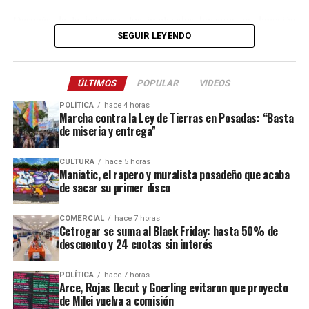
Después de la balacera, los implicados huyeron en dirección
hacia el acceso a El Soberbio y en el lugar intervino el personal
SEGUIR LEYENDO
de la comisaría Primera, quienes fueron requeridos a partir de un
llamado efectuado por el sereno del predio.
ÚLTIMOS
POPULAR
VIDEOS
Este ataque se suma a otros tantos episodios similares registrados
POLÍTICA
hace 4 horas
recientemente en contra de comercios o propiedades vinculadas a
Marcha contra la Ley de Tierras en Posadas: “Basta
de miseria y entrega”
Coleco, ex intendente de El Soberbio que en 2013 fue destituido
fraude, malversación de fondos y
del cargo por acusaciones de
CULTURA
hace 5 horas
asociación ilícita.
Maniatic, el rapero y muralista posadeño que acaba
de sacar su primer disco
En el listado de hechos recientes figuran un incendio de cabañas
Tío Coleco
en el complejo
a fines de la semana pasada y otro
COMERCIAL
hace 7 horas
ataque similar a la funeraria ahora baleada en a fines de marzo.
Cetrogar se suma al Black Friday: hasta 50% de
descuento y 24 cuotas sin interés
Todos los episodios son investigados por el personal de la
comisaría local, aunque hasta el momento no se conocieron
POLÍTICA
hace 7 horas
Arce, Rojas Decut y Goerling evitaron que proyecto
mayores novedades
.
de Milei vuelva a comisión