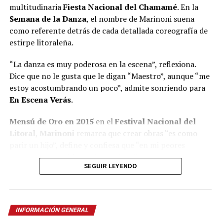
multitudinaria
Fiesta Nacional del Chamamé
. En la
Semana de la Danza
, el nombre de Marinoni suena
como referente detrás de cada detallada coreografía de
estirpe litoraleña.
“La danza es muy poderosa en la escena”, reflexiona.
Dice que no le gusta que le digan “Maestro”, aunque “me
estoy acostumbrando un poco”, admite sonriendo para
En Escena Verás
.
Mensú de Oro en 2015
en el
Festival Nacional del
Litoral
,
Marinoni
remarca que crear obras “es como
parir un hijo”, define y confiesa que “en mi peores
momentos saqué las mejores obras”.
SEGUIR LEYENDO
A pesar de quedar seleccionado
entre 600 personas
para integrar el B
allet Folklórico Nacional
al mando
de la renombrada
Norma Viola
, Marinoni concluye que
INFORMACIÓN GENERAL
“nunca me consideré un buen bailarín” y recuerda que