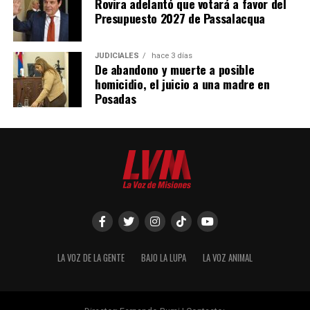
Rovira adelantó que votará a favor del
Presupuesto 2027 de Passalacqua
JUDICIALES
hace 3 días
De abandono y muerte a posible
homicidio, el juicio a una madre en
Posadas
LA VOZ DE LA GENTE
BAJO LA LUPA
LA VOZ ANIMAL