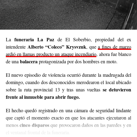
propio y con el acompañamiento de cada persona que
decide sumar su granito de arena, ya sea con
camperas,
buzos, sacos, frazadas, colchas, mantas, bufandas,
gorros, guantes y todo lo que pueda abrigar.
Cabe destacar que para mediados de mayo será la
funeraria La Paz
La
de El Soberbio, propiedad del ex
entrega de donaciones y tienen planificado realizar ollas
Alberto “Coleco” Krysvzuk
intendente
, que
a fines de marzo
populares de arroz con pollo, por lo que también
ardió en llamas producto un ataque incendiario
, ahora fue blanco
recibirán donaciones de alimentos no perecederos.
balacera
de una
protagonizada por dos hombres en moto.
Para comunicarse con el organizador de la iniciativa,
El nuevo episodio de violencia ocurrió durante la madrugada del
podrán enviar mensajes, audios o realizar llamadas al
domingo, cuando dos desconocidos merodearon el local ubicado
3764140551
o a través de Instagram
se detuvieron
sobre la ruta provincial 13 y tras unas vueltas
@agustin_pineiroo
.
frente al inmueble para abrir fuego.
El hecho quedó registrado en una cámara de seguridad lindante
que captó el momento exacto en que los atacantes ejecutaron al
cinco disparos
menos
que provocaron daños en las paredes y en
el ventanal frontal de la funeraria.