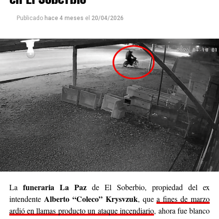
la confianza también es parte de ayudar. Queremos que
cada persona que colabore sienta que realmente está
Publicado
hace 4 meses
el
20/04/2026
siendo parte de algo genuino”.
Luego continuó: “
Nuestro deseo es poder llegar a
cada rincón de Posadas
, acompañar, contener y
brindar un poco de alivio a quienes están pasando
momentos difíciles. No podemos cambiar el mundo
entero, pero sí podemos cambiar el día de alguien”.
Se trata de una iniciativa hecha a pulmón, con esfuerzo
propio y con el acompañamiento de cada persona que
decide sumar su granito de arena, ya sea con
camperas,
buzos, sacos, frazadas, colchas, mantas, bufandas,
gorros, guantes y todo lo que pueda abrigar.
Cabe destacar que para mediados de mayo será la
funeraria La Paz
La
de El Soberbio, propiedad del ex
entrega de donaciones y tienen planificado realizar ollas
Alberto “Coleco” Krysvzuk
intendente
, que
a fines de marzo
populares de arroz con pollo, por lo que también
ardió en llamas producto un ataque incendiario
, ahora fue blanco
recibirán donaciones de alimentos no perecederos.