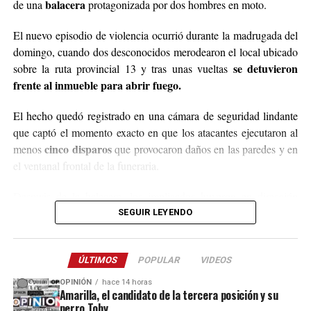
balacera
de una
protagonizada por dos hombres en moto.
Para comunicarse con el organizador de la iniciativa,
El nuevo episodio de violencia ocurrió durante la madrugada del
podrán enviar mensajes, audios o realizar llamadas al
domingo, cuando dos desconocidos merodearon el local ubicado
3764140551
o a través de Instagram
se detuvieron
sobre la ruta provincial 13 y tras unas vueltas
@agustin_pineiroo
.
frente al inmueble para abrir fuego.
El hecho quedó registrado en una cámara de seguridad lindante
que captó el momento exacto en que los atacantes ejecutaron al
cinco disparos
menos
que provocaron daños en las paredes y en
el ventanal frontal de la funeraria.
Después de la balacera, los implicados huyeron en dirección
hacia el acceso a El Soberbio y en el lugar intervino el personal
SEGUIR LEYENDO
de la comisaría Primera, quienes fueron requeridos a partir de un
llamado efectuado por el sereno del predio.
ÚLTIMOS
POPULAR
VIDEOS
Este ataque se suma a otros tantos episodios similares registrados
OPINIÓN
hace 14 horas
recientemente en contra de comercios o propiedades vinculadas a
Amarilla, el candidato de la tercera posición y su
perro Toby
Coleco, ex intendente de El Soberbio que en 2013 fue destituido