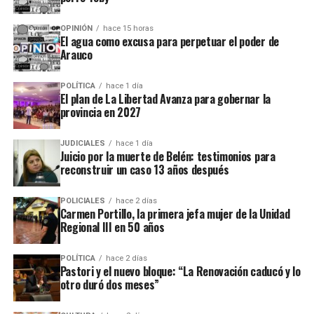
fraude, malversación de fondos y
del cargo por acusaciones de
OPINIÓN
hace 15 horas
asociación ilícita.
El agua como excusa para perpetuar el poder de
Arauco
En el listado de hechos recientes figuran un incendio de cabañas
Tío Coleco
en el complejo
a fines de la semana pasada y otro
POLÍTICA
hace 1 día
ataque similar a la funeraria ahora baleada en a fines de marzo.
El plan de La Libertad Avanza para gobernar la
provincia en 2027
Todos los episodios son investigados por el personal de la
comisaría local, aunque hasta el momento no se conocieron
JUDICIALES
hace 1 día
Juicio por la muerte de Belén: testimonios para
mayores novedades
.
reconstruir un caso 13 años después
POLICIALES
hace 2 días
Carmen Portillo, la primera jefa mujer de la Unidad
Regional III en 50 años
POLÍTICA
hace 2 días
Pastori y el nuevo bloque: “La Renovación caducó y lo
otro duró dos meses”