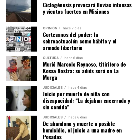
Ciclogénesis provocará lluvias intensas
Ver esta publicación en Instagram
y vientos fuertes en Misiones
OPINIÓN
hace 7 días
Cortesanos del poder: la
sobreactuación como hábito y el
armado libertario
CULTURA
hace 6 días
Murió Marcelo Reynoso, titiritero de
Kossa Nostra: su adiós será en La
Murga
JUDICIALES
hace 4 días
Juicio por muerte de niña con
discapacidad: “La dejaban encerrada y
Una publicación compartida por EMiPA (@emipaok)
sin comida”
JUDICIALES
hace 6 días
De abandono y muerte a posible
homicidio, el juicio a una madre en
Posadas