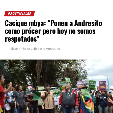
PROVINCIALES
Cacique mbya: “Ponen a Andresito
como prócer pero hoy no somos
respetados”
Publicado
hace 2 días
el
07/08/2026