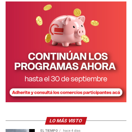
propietaria del inmueble, del Consejo de Caciques,
caciques de otras comunidades mbya guaraní y un
intérprete.
Corral junto a Passalacqua y Arrúa
LO MÁS VISTO
EL TIEMPO
hace 4 días