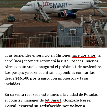
reconoce al pueblo preexistente como pueblo mbya
guaraní
”.
“
Exijo respeto y garante de nuestros derechos como
pueblo para que ninguna comunidad mbya sea
desalojada,
porque en la historia, en el pasado, en el
presente y en el futuro, vamos a seguir siendo mbya y a
defender nuestro territorio cueste lo que cueste.
Queremos que el Estado acompañe y que no haya
más desalojos en ninguna comunidad
, exigimos
Tras suspender el servicio en Misiones
hace dos años
, la
respeto por nuestro pueblo y soberanía”, enfatizó.
aerolínea Jet Smart retomará la ruta Posadas–Buenos
Aires con un vuelo inaugural el próximo 1 de noviembre.
Puente Quemado II
Los pasajes ya se encuentran disponibles con tarifas
desde
$46.300 por tramo
, con impuestos y tasas
Seguidamente,
refirió al
desalojo
que sufrió la
incluidas.
comunidad mbya Puente Quemado II el 28 de julio
pasado, medida judicial ordenada por el juez
Roberto
En su visita realizada este lunes a la ciudad de Posadas,
Sena
y que -a 48 horas de su aplicación- fue suspendido
el country manager de
Jet Smart
,
Gonzalo Pérez
por la Fiscalía de Instrucción de Puerto Rico,
Corral, expresó su satisfacción por volver a