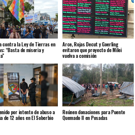
 contra la Ley de Tierras en
Arce, Rojas Decut y Goerling
s: “Basta de miseria y
evitaron que proyecto de Milei
a”
vuelva a comisión
enido por intento de abuso a
Reúnen donaciones para Puente
ña de 12 años en El Soberbio
Quemado II en Posadas