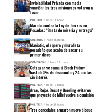
Inviolabilidad Privada con media
sanción: los tres misioneros votaron a
favor
POLÍTICA
hace 14 horas
Marcha contra la Ley de Tierras en
Posadas: “Basta de miseria y entrega”
CULTURA
hace 15 horas
Maniatic, el rapero y muralista
posadeño que acaba de sacar su
primer disco
COMERCIAL
hace 17 horas
Cetrogar se suma al Black Friday:
hasta 50% de descuento y 24 cuotas
sin interés
POLÍTICA
hace 17 horas
Arce, Rojas Decut y Goerling evitaron
que proyecto de Milei vuelva a comisión
POLÍTICA
hace 21 horas
Tres concejales armaron nuevo bloque