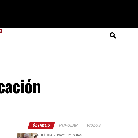
O
cación
ÚLTIMOS
POPULAR
VIDEOS
POLÍTICA
hace 3 minutos