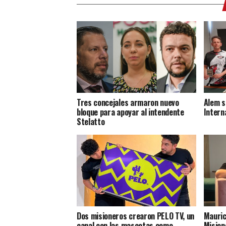
Tres concejales armaron nuevo
Alem s
bloque para apoyar al intendente
Intern
Stelatto
Dos misioneros crearon PELO TV, un
Mauric
canal con las mascotas como
Mision