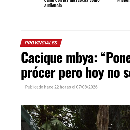
audiencia
PROVINCIALES
Cacique mbya: “Pone
prócer pero hoy no 
Publicado
hace 22 horas
el
07/08/2026