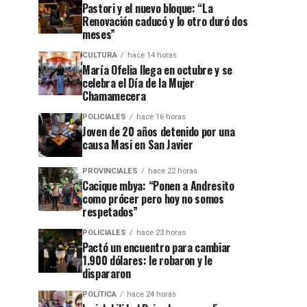
Pastori y el nuevo bloque: “La
Renovación caducó y lo otro duró dos
meses”
CULTURA
hace 14 horas
María Ofelia llega en octubre y se
celebra el Día de la Mujer
Chamamecera
POLICIALES
hace 16 horas
Joven de 20 años detenido por una
causa Masi en San Javier
PROVINCIALES
hace 22 horas
Cacique mbya: “Ponen a Andresito
como prócer pero hoy no somos
respetados”
POLICIALES
hace 23 horas
Pactó un encuentro para cambiar
1.900 dólares: le robaron y le
dispararon
POLÍTICA
hace 24 horas