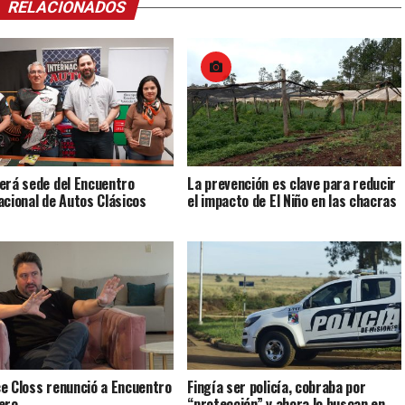
RELACIONADOS
erá sede del Encuentro
La prevención es clave para reducir
acional de Autos Clásicos
el impacto de El Niño en las chacras
e Closs renunció a Encuentro
Fingía ser policía, cobraba por
ero
“protección” y ahora lo buscan en