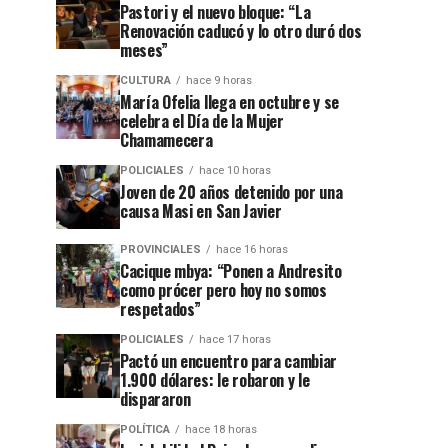
Pastori y el nuevo bloque: “La
Renovación caducó y lo otro duró dos
meses”
CULTURA
hace 9 horas
María Ofelia llega en octubre y se
celebra el Día de la Mujer
Chamamecera
POLICIALES
hace 10 horas
Joven de 20 años detenido por una
causa Masi en San Javier
PROVINCIALES
hace 16 horas
Cacique mbya: “Ponen a Andresito
como prócer pero hoy no somos
respetados”
POLICIALES
hace 17 horas
Pactó un encuentro para cambiar
1.900 dólares: le robaron y le
dispararon
POLÍTICA
hace 18 horas