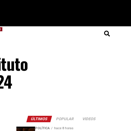
O
ituto
24
ÚLTIMOS
POPULAR
VIDEOS
POLÍTICA
hace 8 horas