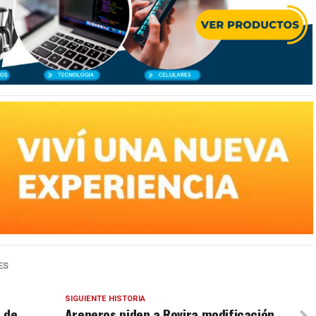
ES
SIGUIENTE HISTORIA
 de
Areneros piden a Rovira modificación