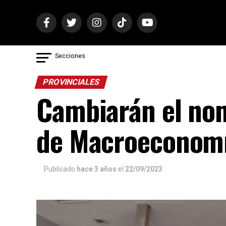
Secciones
PROVINCIALES
Cambiarán el nomb
de Macroeconomí
Publicado
hace 3 años
el
22/09/2023