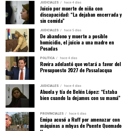
JUDICIALES
hace 4 días
Juicio por muerte de niña con
– El propietario no puede negarse a recibir las llaves ni
discapacidad: “La dejaban encerrada y
poner condiciones para aceptarlas, aunque puede dejar
sin comida”
asentado por escrito que quedan deudas pendientes por
reclamar después.
JUDICIALES
hace 5 días
De abandono y muerte a posible
homicidio, el juicio a una madre en
– En el caso de que haya
menores o adultos en
Posadas
situación de desamparado,
el juez deberá darles
intervención obligatoria a los organismos de protección
POLÍTICA
hace 4 días
Rovira adelantó que votará a favor del
locales y al Ministerio Público Tutelar.
Presupuesto 2027 de Passalacqua
Expropiaciones
JUDICIALES
hace 4 días
Abuela y tía de Belén López: “Estaba
– La declaración de utilidad pública se deberá aplicar de
bien cuando la dejamos con su mamá”
manera restrictiva declaración de “utilidad pública”
deberá interpretarse de manera restrictiva.
PROVINCIALES
hace 6 días
– El Estado deberá fundamentar los motivos claramente
Emipa acusó a Ruff por amenazar con
máquinas a mbyas de Puente Quemado
de esa medida.