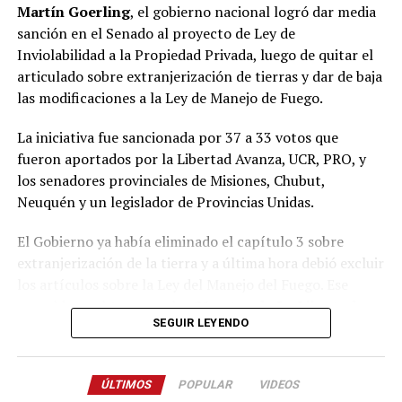
Martín Goerling
, el gobierno nacional logró dar media
Pastori sostuvo que “la Renovación caducó de un día
sanción en el Senado al proyecto de Ley de
para el otro” y que Encuentro Misionero, el sello con el
Inviolabilidad a la Propiedad Privada, luego de quitar el
que Rovira reemplazó al Partido de la Concordia Social,
articulado sobre extranjerización de tierras y dar de baja
“duró dos meses”; y que “en esa obligación de volver a
las modificaciones a la Ley de Manejo de Fuego.
generar una política buena, que interprete a la gente y
de soluciones”, es que despuntó el Movimiento Por lo
La iniciativa fue sancionada por 37 a 33 votos que
que Viene, que busca la reelección del gobernador
fueron aportados por la Libertad Avanza, UCR, PRO, y
Passalacqua en 2027.
los senadores provinciales de Misiones, Chubut,
Neuquén y un legislador de Provincias Unidas.
Volver a los 17
El Gobierno ya había eliminado el capítulo 3 sobre
El nuevo bloque, bautizado Por lo que viene, al que
extranjerización de la tierra y a última hora debió excluir
también se acopló Pastori, quedó integrado por
Juan
los artículos sobre la Ley del Manejo del Fuego.
Ese
José Szychowski
, que fue elegido para presidir el
respaldo se obtuvo con los
21 votos de La Libertad
espacio;
Arabela Soler
,
Rudi Bundziak
,
Roque
SEGUIR LEYENDO
Avanza
,
9 de la UCR
,
3 del PRO
, los dos senadores
Soboczinski
,
Hugo Benítez
,
Carmen Méndez Azón
,
misioneros
Carlos Arce
y
Sonia Rojas Decut
, el
Alicia Zalezak
,
Alejandro Arnhold
,
Blanca Núñez
,
correntino
Carlos “Camau” Espínola
y la chubutense
Anazul Centeno
,
Enio Lemes
,
Carolina Butvilosky
,
ÚLTIMOS
POPULAR
VIDEOS
Edith Terenzi
.