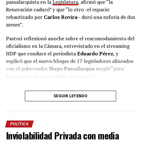
passalacquista en la
Legislatura
, afirmó que “la
aunque se vista de seda, mona queda. Van a ponerse el
Renovación caducó” y que “lo otro -el espacio
nombre que quieran, a cambiarse de nombre, pero
rebautizado por
Carlos Rovira
– duró una euforia de dos
representan lo mismo. Nosotros somos lo opuesto,
meses”.
somos las ideas de la libertad y tenemos la
responsabilidad de construir una alternativa clara que
Pastori reflexionó anoche sobre el reacomodamiento del
represente el cambio”.
oficialismo en la Cámara, entrevistado en el streaming
HDP que conduce el periodista
Eduardo Pérez
, y
La Escuela de Dirigentes continuará con un ciclo de
explicó que el nuevo bloque de 17 legisladores alineados
capacitaciones orientadas a dotar de herramientas a
con el gobernador
Hugo Passalacqua
surgió “para
los futuros concejales, intendentes y equipos de
interpretar las necesidades de la gente”.
gestión
de La Libertad Avanza en todo el territorio
misionero.
“La política tiene la responsabilidad de interpretar la
SEGUIR LEYENDO
necesidad de la gente y transformarla en soluciones”,
argumentó Pastori y señaló que “cuando la política
pierde esa capacidad de interpretar lo que necesita la
gente, la única obligación que tiene es cambiar de
POLÍTICA
política”.
Inviolabilidad Privada con media