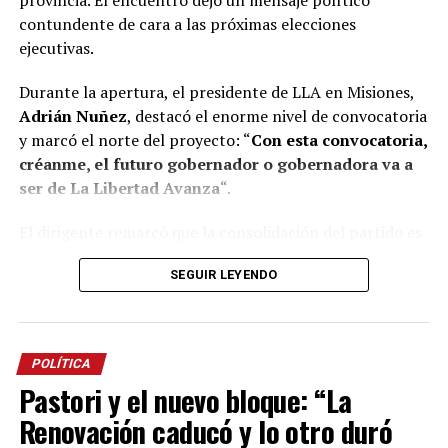
provincia. El encuentro dejó un mensaje político
contundente de cara a las próximas elecciones
ejecutivas.
Durante la apertura, el presidente de LLA en Misiones,
Adrián Nuñez
, destacó el enorme nivel de convocatoria
y marcó el norte del proyecto: “
Con esta convocatoria,
créanme, el futuro gobernador o gobernadora va a
ser de La Libertad Avanza
“.
El dirigente remarcó que la consolidación del partido es
el resultado de un esfuerzo genuino y colectivo,
SEGUIR LEYENDO
construido en tiempo récord. “Acá nadie es Maradona ni
Messi, necesitamos trabajar en equipo. Si llegamos hasta
acá es porque tuvimos la capacidad entre todos de
construir esto en menos de 18 meses”, aseguró Nuñez,
POLÍTICA
subrayando el desafío de preparar equipos técnicos
Pastori y el nuevo bloque: “La
sólidos para gobernar los municipios y la provincia.
Renovación caducó y lo otro duró
Además, Nuñez trazó una línea clara frente a las viejas