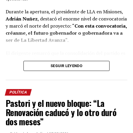
Durante la apertura, el presidente de LLA en Misiones,
Adrián Nuñez
, destacó el enorme nivel de convocatoria
y marcó el norte del proyecto: “
Con esta convocatoria,
créanme, el futuro gobernador o gobernadora va a
ser de La Libertad Avanza
“.
El dirigente remarcó que la consolidación del partido es
el resultado de un esfuerzo genuino y colectivo,
SEGUIR LEYENDO
construido en tiempo récord. “Acá nadie es Maradona ni
Messi, necesitamos trabajar en equipo. Si llegamos hasta
acá es porque tuvimos la capacidad entre todos de
construir esto en menos de 18 meses”, aseguró Nuñez,
POLÍTICA
subrayando el desafío de preparar equipos técnicos
Pastori y el nuevo bloque: “La
sólidos para gobernar los municipios y la provincia.
Renovación caducó y lo otro duró
Además, Nuñez trazó una línea clara frente a las viejas
dos meses”
prácticas políticas, valorando el esfuerzo de los
asistentes. “Nosotros no movilizamos. Acá cada uno vino