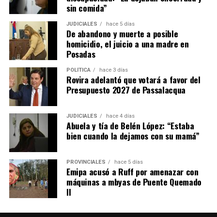
poner condiciones para aceptarlas, aunque puede dejar
sin comida”
asentado por escrito que quedan deudas pendientes por
reclamar después.
JUDICIALES
hace 5 días
De abandono y muerte a posible
homicidio, el juicio a una madre en
– En el caso de que haya
menores o adultos en
Posadas
situación de desamparado,
el juez deberá darles
intervención obligatoria a los organismos de protección
POLÍTICA
hace 3 días
Rovira adelantó que votará a favor del
locales y al Ministerio Público Tutelar.
Presupuesto 2027 de Passalacqua
Expropiaciones
JUDICIALES
hace 4 días
Abuela y tía de Belén López: “Estaba
– La declaración de utilidad pública se deberá aplicar de
bien cuando la dejamos con su mamá”
manera restrictiva declaración de “utilidad pública”
deberá interpretarse de manera restrictiva.
PROVINCIALES
hace 5 días
– El Estado deberá fundamentar los motivos claramente
Emipa acusó a Ruff por amenazar con
máquinas a mbyas de Puente Quemado
de esa medida.
II
– Se estableció un tope 30% de indemnización por lucro
cesante.