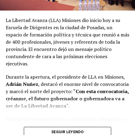
La Libertad Avanza (LLA) Misiones dio inicio hoy a su
Escuela de Dirigentes en la ciudad de Posadas, un
espacio de formación política y técnica que reunió a más
de 400 profesionales, jóvenes y referentes de toda la
provincia. El encuentro dejó un mensaje político
contundente de cara a las próximas elecciones
ejecutivas.
Durante la apertura, el presidente de LLA en Misiones,
Adrián Nuñez
, destacó el enorme nivel de convocatoria
y marcó el norte del proyecto: “
Con esta convocatoria,
créanme, el futuro gobernador o gobernadora va a
ser de La Libertad Avanza
“.
El dirigente remarcó que la consolidación del partido es
el resultado de un esfuerzo genuino y colectivo,
SEGUIR LEYENDO
construido en tiempo récord. “Acá nadie es Maradona ni