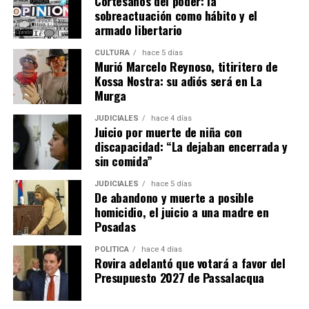
Cortesanos del poder: la
– La notificación se deberá realizar en el domicilio
sobreactuación como hábito y el
denunciado en el contrato o también por correo
armado libertario
electrónico y deberá precisar el lugar exacto del pago.
CULTURA
hace 5 días
Murió Marcelo Reynoso, titiritero de
– Si se mantiene el incumplimiento del inquilino, el
Kossa Nostra: su adiós será en La
propietario puede iniciar la acción de desalojo que se
Murga
efectuará en un plazo de 10 días hábiles.
JUDICIALES
hace 4 días
Juicio por muerte de niña con
– El propietario no puede negarse a recibir las llaves ni
discapacidad: “La dejaban encerrada y
poner condiciones para aceptarlas, aunque puede dejar
sin comida”
asentado por escrito que quedan deudas pendientes por
reclamar después.
JUDICIALES
hace 5 días
De abandono y muerte a posible
homicidio, el juicio a una madre en
– En el caso de que haya
menores o adultos en
Posadas
situación de desamparado,
el juez deberá darles
intervención obligatoria a los organismos de protección
POLÍTICA
hace 4 días
Rovira adelantó que votará a favor del
locales y al Ministerio Público Tutelar.
Presupuesto 2027 de Passalacqua
Expropiaciones