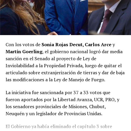
“Hoy, la política misionera se transformó, ve otras
cosas. Y aquel espacio político, que fue muy importante
en la política misionera, perdió la capacidad de
interpretar lo que la sociedad estaba demandando, y hay
un nuevo espacio que está ocupando esa tarea”, resumió.
Con los votos de
Sonia Rojas Decut, Carlos Arce
y
Martín Goerling
, el gobierno nacional logró dar media
Pastori sostuvo que “la Renovación caducó de un día
sanción en el Senado al proyecto de Ley de
para el otro” y que Encuentro Misionero, el sello con el
Inviolabilidad a la Propiedad Privada, luego de quitar el
que Rovira reemplazó al Partido de la Concordia Social,
articulado sobre extranjerización de tierras y dar de baja
“duró dos meses”; y que “en esa obligación de volver a
las modificaciones a la Ley de Manejo de Fuego.
generar una política buena, que interprete a la gente y
de soluciones”, es que despuntó el Movimiento Por lo
La iniciativa fue sancionada por 37 a 33 votos que
que Viene, que busca la reelección del gobernador
fueron aportados por la Libertad Avanza, UCR, PRO, y
Passalacqua en 2027.
los senadores provinciales de Misiones, Chubut,
Neuquén y un legislador de Provincias Unidas.
Volver a los 17
El Gobierno ya había eliminado el capítulo 3 sobre
El nuevo bloque, bautizado Por lo que viene, al que