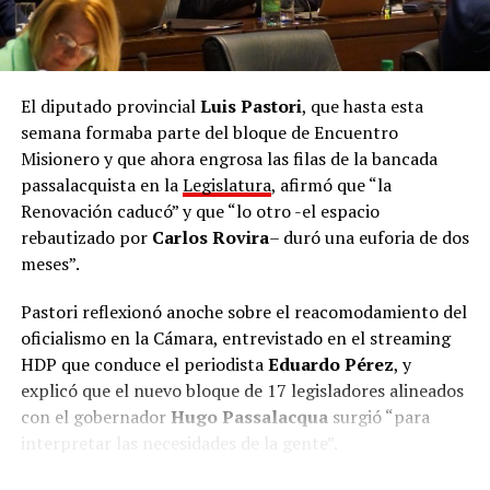
dirigentes y equipos técnicos que van a ocupar los
lugares que hoy están dominados por la improvisación,
el descontrol y la negligencia. Una Misiones mejor es
posible, y hoy empezamos a construirla”, remarcó.
El diputado provincial
Luis Pastori
, que hasta esta
semana formaba parte del bloque de Encuentro
De cara al proceso electoral, el presidente del partido
Misionero y que ahora engrosa las filas de la bancada
fue tajante sobre los adversarios locales: “La mona,
passalacquista en la
Legislatura
, afirmó que “la
aunque se vista de seda, mona queda. Van a ponerse el
Renovación caducó” y que “lo otro -el espacio
nombre que quieran, a cambiarse de nombre, pero
rebautizado por
Carlos Rovira
– duró una euforia de dos
representan lo mismo. Nosotros somos lo opuesto,
meses”.
somos las ideas de la libertad y tenemos la
responsabilidad de construir una alternativa clara que
Pastori reflexionó anoche sobre el reacomodamiento del
represente el cambio”.
oficialismo en la Cámara, entrevistado en el streaming
HDP que conduce el periodista
Eduardo Pérez
, y
La Escuela de Dirigentes continuará con un ciclo de
explicó que el nuevo bloque de 17 legisladores alineados
capacitaciones orientadas a dotar de herramientas a
con el gobernador
Hugo Passalacqua
surgió “para
los futuros concejales, intendentes y equipos de
interpretar las necesidades de la gente”.
gestión
de La Libertad Avanza en todo el territorio
misionero.