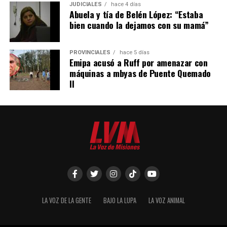
JUDICIALES
hace 4 días
Abuela y tía de Belén López: “Estaba
– La declaración de utilidad pública se deberá aplicar de
bien cuando la dejamos con su mamá”
manera restrictiva declaración de “utilidad pública”
deberá interpretarse de manera restrictiva.
PROVINCIALES
hace 5 días
– El Estado deberá fundamentar los motivos claramente
Emipa acusó a Ruff por amenazar con
máquinas a mbyas de Puente Quemado
de esa medida.
II
– Se estableció un tope 30% de indemnización por lucro
cesante.
– La tasa de interés que se deberá pagar será la del
Índice de precios al Consumidor más la tasa del Banco
Nación a treinta días. No se realizará la transferencia sin
el pago de la indemnización, aunque el Estado podrá
pedir la posesión de ese bien.
– El juez podrá pedir un dictamen del Tribunal de
LA VOZ DE LA GENTE
BAJO LA LUPA
LA VOZ ANIMAL
Tasaciones de la Nación cuando hay diferencias sobre el
valor que debe pagar el Estado.