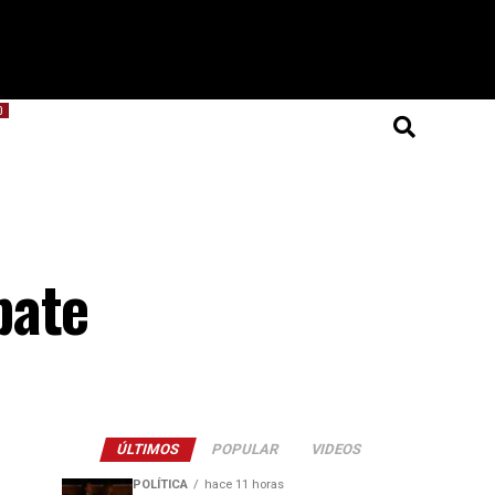
O
bate
ÚLTIMOS
POPULAR
VIDEOS
POLÍTICA
hace 11 horas