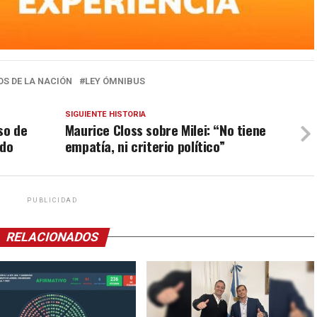
S DE LA NACIÓN
LEY ÓMNIBUS
SIGUIENTE HISTORIA
so de
Maurice Closs sobre Milei: “No tiene
ido
empatía, ni criterio político”
PUBLICIDAD
RELACIONADOS