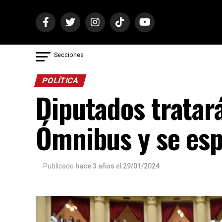
Secciones
POLÍTICA
Diputados tratará
Ómnibus y se esp
Publicado
hace 3 años
el
29/01/2024