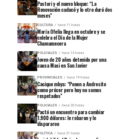
Pastori y el nuevo bloque: “La
Renovación caducó y lo otro duró dos
meses”
CULTURA
hace 11 horas
María Ofelia llega en octubre y se
celebra el Día de la Mujer
Chamamecera
POLICIALES
hace 13 horas
Joven de 20 años detenido por una
causa Masi en San Javier
PROVINCIALES
hace 19 horas
Cacique mbya: “Ponen a Andresito
como prócer pero hoy no somos
respetados”
POLICIALES
hace 20 horas
Pactó un encuentro para cambiar
1.900 dólares: le robaron y le
dispararon
POLÍTICA
hace 21 horas