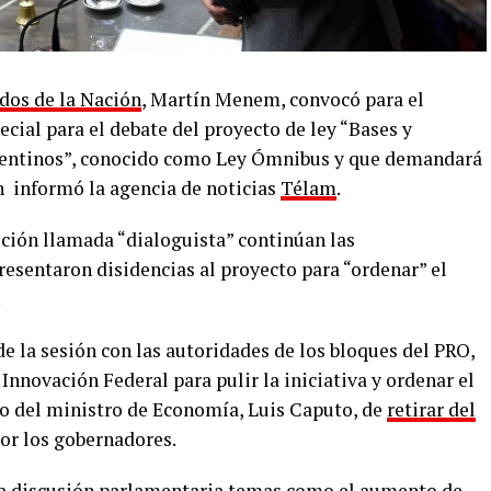
dos de la Nación
, Martín Menem, convocó para el
ecial para el debate del proyecto de ley “Bases y
Argentinos”, conocido como Ley Ómnibus y que demandará
n informó la agencia de noticias
Télam
.
ición llamada “dialoguista” continúan las
esentaron disidencias al proyecto para “ordenar” el
.
e la sesión con las autoridades de los bloques del PRO,
nnovación Federal para pulir la iniciativa y ordenar el
cio del ministro de Economía, Luis Caputo, de
retirar del
por los gobernadores.
la discusión parlamentaria temas como el aumento de