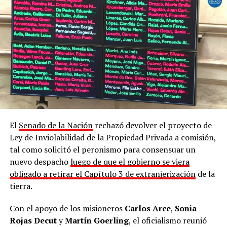
El
Senado de la Nación
rechazó devolver el proyecto de
Ley de Inviolabilidad de la Propiedad Privada a comisión,
tal como solicitó el peronismo para consensuar un
Marcha contra la Ley de Tierras en Posadas
nuevo despacho
luego de que el gobierno se viera
obligado a retirar el Capítulo 3 de extranjerización
de la
Durante la lectura de un documento colectivo, los
tierra.
presentes hicieron referencia a los datos del
Registro
Nacional de Tierras Rurales
, que da cuenta de qu
e el
Con el apoyo de los misioneros
Carlos Arce
,
Sonia
país reúne un total de 13 millones de hectáreas en
Rojas Decut
y
Martín Goerling
, el oficialismo reunió
manos extranjeras
, el equivalente a cuatro veces la