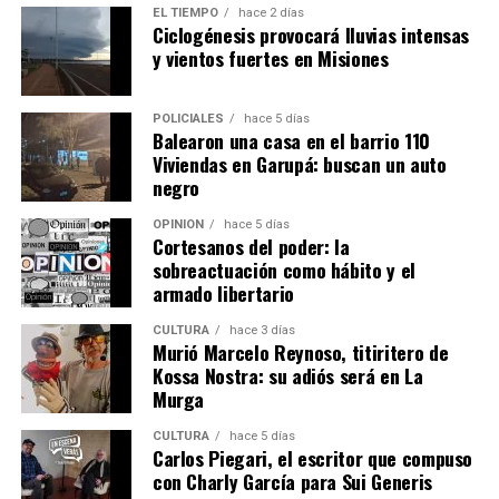
capitalino.
EL TIEMPO
hace 2 días
Ciclogénesis provocará lluvias intensas
y vientos fuertes en Misiones
POLICIALES
hace 5 días
Balearon una casa en el barrio 110
Viviendas en Garupá: buscan un auto
negro
OPINIÓN
hace 5 días
Cortesanos del poder: la
sobreactuación como hábito y el
armado libertario
CULTURA
hace 3 días
Murió Marcelo Reynoso, titiritero de
Kossa Nostra: su adiós será en La
Murga
CULTURA
hace 5 días
Carlos Piegari, el escritor que compuso
con Charly García para Sui Generis