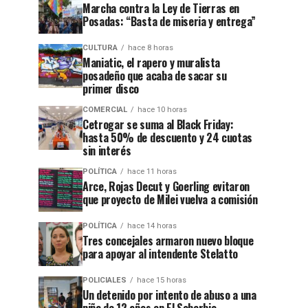
Marcha contra la Ley de Tierras en
Posadas: “Basta de miseria y entrega”
CULTURA
hace 8 horas
Maniatic, el rapero y muralista
posadeño que acaba de sacar su
primer disco
COMERCIAL
hace 10 horas
Cetrogar se suma al Black Friday:
hasta 50% de descuento y 24 cuotas
sin interés
POLÍTICA
hace 11 horas
Arce, Rojas Decut y Goerling evitaron
que proyecto de Milei vuelva a comisión
POLÍTICA
hace 14 horas
Tres concejales armaron nuevo bloque
para apoyar al intendente Stelatto
POLICIALES
hace 15 horas
Un detenido por intento de abuso a una