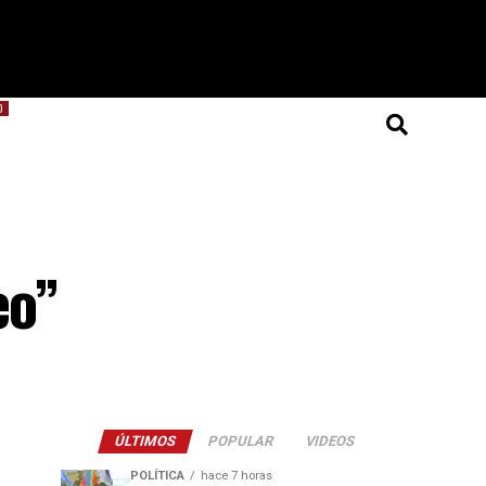
O
eo”
ÚLTIMOS
POPULAR
VIDEOS
POLÍTICA
hace 7 horas