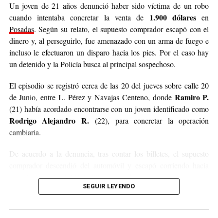
Un joven de 21 años denunció haber sido víctima de un robo
1.900 dólares
cuando intentaba concretar la venta de
en
Posadas
. Según su relato, el supuesto comprador escapó con el
dinero y, al perseguirlo, fue amenazado con un arma de fuego e
incluso le efectuaron un disparo hacia los pies. Por el caso hay
un detenido y la Policía busca al principal sospechoso.
El episodio se registró cerca de las 20 del jueves sobre calle 20
Ramiro P.
de Junio, entre L. Pérez y Navajas Centeno, donde
(21) había acordado encontrarse con un joven identificado como
Rodrigo Alejandro R.
(22), para concretar la operación
cambiaria.
De acuerdo a la denuncia, tras contar los billetes, el supuesto
comprador descendió del automóvil y escapó corriendo hacia
una plaza con los USD 1.900 en su poder.
SEGUIR LEYENDO
La víctima inició una persecución a pie, pero aseguró que el
sospechoso se reunió con otros dos hombres y que uno de ellos