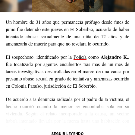
para dar con el acusado
y esclarecer completamente el caso.
Un hombre de 31 años que permanecía prófugo desde fines de
junio fue detenido este jueves en El Soberbio, acusado de haber
intentado abusar sexualmente de una niña de 12 años y de
amenazarla de muerte para que no revelara lo ocurrido.
Alejandro K.
El sospechoso, identificado por la
Policía
como
,
fue localizado por agentes encubiertos tras más de un mes de
tareas investigativas desarrolladas en el marco de una causa por
presunto abuso sexual en grado de tentativa y amenazas ocurrida
en Colonia Paraíso, jurisdicción de El Soberbio.
De acuerdo a la denuncia radicada por el padre de la víctima, el
hecho ocurrió cuando la menor se encontraba sola en su
vivienda. Según el relato incorporado a la causa, un vecino
habría intentado llevarla por la fuerza hasta una habitación con
fines de abuso sexual, aunque la niña logró escapar. Antes de
SEGUIR LEYENDO