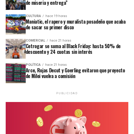
de miseria y entrega”
CULTURA
hace 19 horas
Maniatic, el rapero y muralista posadeño que acaba
de sacar su primer disco
COMERCIAL
hace 21 horas
Cetrogar se suma al Black Friday: hasta 50% de
descuento y 24 cuotas sin interés
POLÍTICA
hace 21 horas
Arce, Rojas Decut y Goerling evitaron que proyecto
de Milei vuelva a comisión
Ramírez junto al defensor oficial Miguel Ángel Varela.
PUBLICIDAD
“Una nena encerrada que llora”
Los testigos de hoy fueron de menor a mayor en grado
de cercanía con la niña. Primero declaró
Hilda Margot
Da Silveira
, quien residía en una de las viviendas