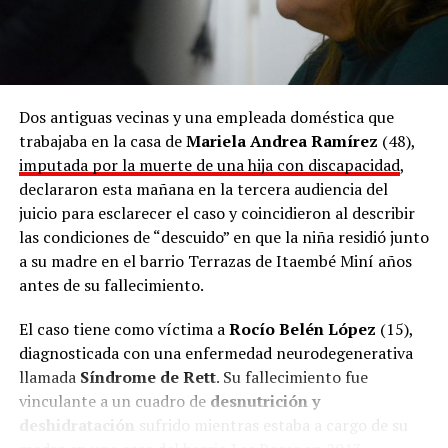
Dos antiguas vecinas y una empleada doméstica que
trabajaba en la casa de
Mariela Andrea Ramírez
(48),
imputada por la muerte de una hija con discapacidad
,
declararon esta mañana en la tercera audiencia del
juicio para esclarecer el caso y coincidieron al describir
las condiciones de “descuido” en que la niña residió junto
a su madre en el barrio Terrazas de Itaembé Miní años
antes de su fallecimiento.
El caso tiene como víctima a
Rocío Belén López
(15),
diagnosticada con una enfermedad neurodegenerativa
llamada
Síndrome de Rett
. Su fallecimiento fue
vinculante a un cuadro de
desnutrición y
deshidratación
sufrido mientras estaba a cargo de su