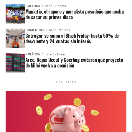
CULTURA
hace 17 horas
Maniatic, el rapero y muralista posadeño que acaba
de sacar su primer disco
COMERCIAL
hace 19 horas
Cetrogar se suma al Black Friday: hasta 50% de
descuento y 24 cuotas sin interés
POLÍTICA
hace 19 horas
Arce, Rojas Decut y Goerling evitaron que proyecto
de Milei vuelva a comisión
Ramírez junto al defensor oficial Miguel Ángel Varela.
PUBLICIDAD
“Una nena encerrada que llora”
Los testigos de hoy fueron de menor a mayor en grado
de cercanía con la niña. Primero declaró
Hilda Margot
Da Silveira
, quien residía en una de las viviendas
contiguas a la casa donde Ramírez vivía junto a su