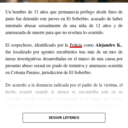
Un hombre de 31 años que permanecía prófugo desde fines de
junio fue detenido este jueves en El Soberbio, acusado de haber
intentado abusar sexualmente de una niña de 12 años y de
amenazarla de muerte para que no revelara lo ocurrido.
Alejandro K.
El sospechoso, identificado por la
Policía
como
,
fue localizado por agentes encubiertos tras más de un mes de
tareas investigativas desarrolladas en el marco de una causa por
presunto abuso sexual en grado de tentativa y amenazas ocurrida
en Colonia Paraíso, jurisdicción de El Soberbio.
De acuerdo a la denuncia radicada por el padre de la víctima, el
hecho ocurrió cuando la menor se encontraba sola en su
vivienda. Según el relato incorporado a la causa, un vecino
habría intentado llevarla por la fuerza hasta una habitación con
fines de abuso sexual, aunque la niña logró escapar. Antes de
SEGUIR LEYENDO
amenazó de muerte
huir, el acusado presuntamente la
para
impedir que contara lo sucedido.