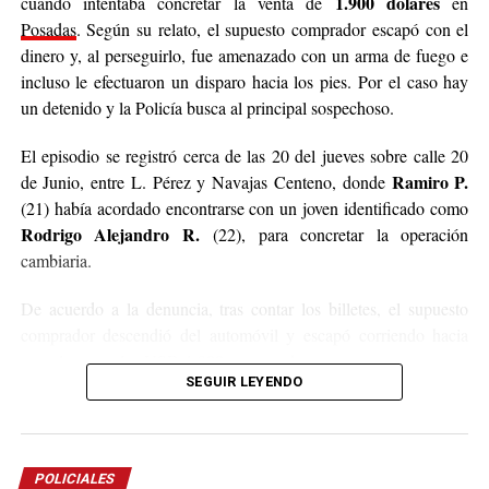
1.900 dólares
cuando intentaba concretar la venta de
en
Posadas
. Según su relato, el supuesto comprador escapó con el
dinero y, al perseguirlo, fue amenazado con un arma de fuego e
incluso le efectuaron un disparo hacia los pies. Por el caso hay
un detenido y la Policía busca al principal sospechoso.
El episodio se registró cerca de las 20 del jueves sobre calle 20
Ramiro P.
de Junio, entre L. Pérez y Navajas Centeno, donde
(21) había acordado encontrarse con un joven identificado como
Rodrigo Alejandro R.
(22), para concretar la operación
cambiaria.
De acuerdo a la denuncia, tras contar los billetes, el supuesto
comprador descendió del automóvil y escapó corriendo hacia
una plaza con los USD 1.900 en su poder.
SEGUIR LEYENDO
La víctima inició una persecución a pie, pero aseguró que el
sospechoso se reunió con otros dos hombres y que uno de ellos
un disparo dirigido hacia
extrajo un arma de fuego y realizó
POLICIALES
sus pies
, sin llegar a lesionarlo.