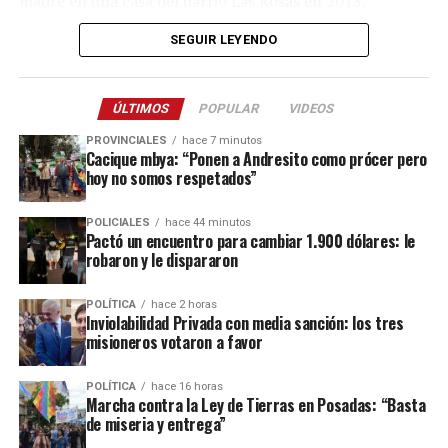
madre en una casa del barrio Las Rosas en 2013.
SEGUIR LEYENDO
La mayor parte de su vida la niña vivió al cuidado de sus
abuelos
, pero en una etapa, comprendida entre 2006 y
2007 aproximadamente, compartió hogar con su madre
ÚLTIMOS
POPULAR
VIDEOS
en el barrio Terrazas y ese período fue lo que las partes
intentaron reconstruir en la jornada de hoy con los
PROVINCIALES
hace 7 minutos
Cacique mbya: “Ponen a Andresito como prócer pero
testigos citados.
hoy no somos respetados”
Ramírez llegó a este juicio imputada por
“abandono de
POLICIALES
hace 44 minutos
persona doblemente agravado por el vínculo y
Pactó un encuentro para cambiar 1.900 dólares: le
resultado”,
aunque el fiscal
Vladimir Glinka
en la
robaron y le dispararon
primera audiencia pidió ampliar la acusación a
“homicidio calificado por el vínculo en su
POLÍTICA
hace 2 horas
Inviolabilidad Privada con media sanción: los tres
modalidad de omisión al final del proceso”
, al
misioneros votaron a favor
considerar que la mujer pudo haber dejado de alimentar
a su hija en forma deliberada.
POLÍTICA
hace 16 horas
Marcha contra la Ley de Tierras en Posadas: “Basta
de miseria y entrega”