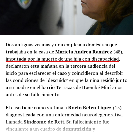
Ramírez alega que se vio sobrepasada por la situación.
Argumenta que debió afrontar el cuidado de su hija en absoluta
soledad, con dificultades económicas y apremiada por
obligaciones laborales. La Justicia la tiene imputada por
Vladimir Antonio
abandono de persona y el fiscal de juicio,
Glinka
, adelantó que contempla la posibilidad de ampliar la
Dos antiguas vecinas y una empleada doméstica que
homicidio calificado por el vínculo en su
acusación a
trabajaba en la casa de
Mariela Andrea Ramírez
(48),
modalidad por omisión
al considerar que la mujer pudo haber
imputada por la muerte de una hija con discapacidad
,
dejado de alimentar a Belén en forma deliberada para dejarla
declararon esta mañana en la tercera audiencia del
morir.
juicio para esclarecer el caso y coincidieron al describir
las condiciones de “descuido” en que la niña residió junto
La mujer llegó a esta instancia en libertad y bajo la
a su madre en el barrio Terrazas de Itaembé Miní años
Miguel Ángel Varela
representación del defensor oficial
,
antes de su fallecimiento.
aunque dependiendo de la acusación final que eventualmente
reciba hasta podría ser condenada a prisión perpetua. Eso lo
El caso tiene como víctima a
Rocío Belén López
(15),
decidirá, a su debido tiempo, el tribunal presidido por el
diagnosticada con una enfermedad neurodegenerativa
Gustavo Bernie
Viviana
magistrado
e integrado por sus pares
llamada
Síndrome de Rett
. Su fallecimiento fue
Cukla
Miguel Mattos
y
(subrogante).
vinculante a un cuadro de
desnutrición y