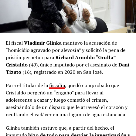
El fiscal
Vladimir Glinka
mantuvo la acusación de
“homicidio agravado por alevosía” y solicitó la pena de
prisión perpetua para
Richard Arnoldo “Grulla”
Cristaldo
(49), único imputado por el asesinato de
Dani
Tizato
(16), registrado en 2020 en San José.
Para el titular de la
fiscalía
, quedó comprobado que
Cristaldo pergeñó un “engaño” para llevar al
adolescente a cazar y luego cometió el crimen,
asesinándolo de un disparo que le atravesó el corazón y
ocultando el cadáver en una laguna de agua estancada.
Glinka también sostuvo que, a partir del hecho, el
imputado
hizo de todo para desviar la investigación y