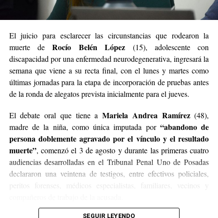
El juicio para esclarecer las circunstancias que rodearon la
Rocío Belén López
muerte de
(15), adolescente con
discapacidad por una enfermedad neurodegenerativa, ingresará la
semana que viene a su recta final, con el lunes y martes como
últimas jornadas para la etapa de incorporación de pruebas antes
de la ronda de alegatos prevista inicialmente para el jueves.
Mariela Andrea Ramírez
El debate oral que tiene a
(48),
“abandono de
madre de la niña, como única imputada por
persona doblemente agravado por el vínculo y el resultado
muerte”
, comenzó el 3 de agosto y durante las primeras cuatro
audiencias desarrolladas en el Tribunal Penal Uno de Posadas
declararon una veintena de testigos, entre efectivos policiales,
peritos forenses, médicos especialistas, familiares, vecinos y
compañeros de trabajo de la acusada.
SEGUIR LEYENDO