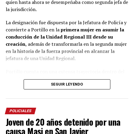
quien hasta ahora se desempeñaba como segunda jefa de
dejado de alimentar a Belén en forma deliberada para dejarla
la jurisdicción.
morir.
La designación fue dispuesta por la Jefatura de Policía y
La mujer llegó a esta instancia en libertad y bajo la
convierte a Portillo en la
primera mujer en asumir la
Miguel Ángel Varela
representación del defensor oficial
,
conducción de la Unidad Regional III desde su
aunque dependiendo de la acusación final que eventualmente
creación
, además de transformarla en la segunda mujer
reciba hasta podría ser condenada a prisión perpetua. Eso lo
en la historia de la fuerza provincial en alcanzar la
decidirá, a su debido tiempo, el tribunal presidido por el
jefatura de una Unidad Regional.
Gustavo Bernie
Viviana
magistrado
e integrado por sus pares
Cukla
Miguel Mattos
y
(subrogante).
Portillo cuenta con una extensa trayectoria dentro del
escalafón Seguridad y desarrolló buena parte de su
SEGUIR LEYENDO
carrera en el norte de la provincia, donde ocupó
distintos cargos operativos y de conducción.
La nueva jefa inició su carrera en la comisaría Primera
POLICIALES
de Puerto Iguazú y posteriormente integró durante casi
Joven de 20 años detenido por una
once años el área de Operaciones de Eldorado, donde
estuvo al frente de la planificación operativa.
causa Masi en San Javier