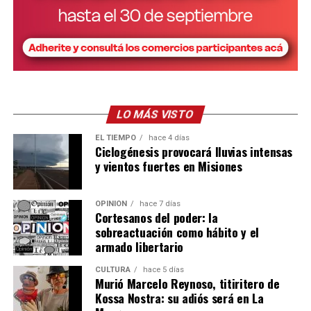
José Galeano
Ese mismo día estuvo el neurólogo infantil
, sobre
quien el defensor Varela profundizó respecto a los síntomas,
alcances y condiciones de cuidado que requiere una persona con
Síndrome de Rett.
“Son dependientes 100% de un tercero para poder
subsistir”
, resumió y desarrolló, entre otros factores, que “el
LO MÁS VISTO
proceso de deglución, por ejemplo, es muy complejo. Alimentar
EL TIEMPO
hace 4 días
a un paciente de estas características resulta muy difícil porque
Ciclogénesis provocará lluvias intensas
realmente no coordina. Hay que tener mucha paciencia y saber
y vientos fuertes en Misiones
cómo alimentarlo”.
OPINIÓN
hace 7 días
Cortesanos del poder: la
sobreactuación como hábito y el
armado libertario
CULTURA
hace 5 días
Murió Marcelo Reynoso, titiritero de
Kossa Nostra: su adiós será en La