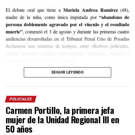
Mariela Andrea Ramírez
El debate oral que tiene a
(48),
“abandono de
madre de la niña, como única imputada por
persona doblemente agravado por el vínculo y el resultado
muerte”
, comenzó el 3 de agosto y durante las primeras cuatro
audiencias desarrolladas en el Tribunal Penal Uno de Posadas
declararon una veintena de testigos, entre efectivos policiales,
peritos forenses, médicos especialistas, familiares, vecinos y
compañeros de trabajo de la acusada.
SEGUIR LEYENDO
Síndrome de Rett
Según los estudios médicos, Belén padecía
,
una enfermedad neurodegenerativa de origen genético que
provoca una pérdida progresiva de las capacidades del habla, el
movimiento de las manos y la coordinación motora, condición
POLICIALES
que torna al paciente incapaz de valerse por sí mismo.
Carmen Portillo, la primera jefa
Durante el transcurso del debate se pudo reconstruir que la niña
mujer de la Unidad Regional III en
residió gran parte de su vida con sus abuelos y una tía materna,
50 años
quienes se encargaron de su cuidado, excepto en una temporada