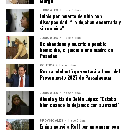
Murga
JUDICIALES
hace 3 días
Juicio por muerte de niña con
discapacidad: “La dejaban encerrada y
sin comida”
JUDICIALES
hace 5 días
El fiscal Vladimir Glinka encabeza la acusación.
De abandono y muerte a posible
homicidio, el juicio a una madre en
Las vecinas
Posadas
POLÍTICA
hace 3 días
El día más complicado para la imputada fue el miércoles
, cuando
Rovira adelantó que votará a favor del
entre los testigos citados estuvieron una empleada doméstica y
Presupuesto 2027 de Passalacqua
dos vecinas que coincidieron al describir condiciones de
“descuido” en que presuntamente Ramírez tenía a Belén cuando
JUDICIALES
hace 4 días
la adolescente vivía a su cargo en Itaembé Miní.
Abuela y tía de Belén López: “Estaba
bien cuando la dejamos con su mamá”
“La veíamos mucho tiempo afuera en pleno verano, descalza,
solo con pañal y muerta de calor en el patio. Estaban todas las
PROVINCIALES
hace 5 días
Hilda Margot Da
puertas cerradas y Belén afuera”, describió
Emipa acusó a Ruff por amenazar con
Silveira.