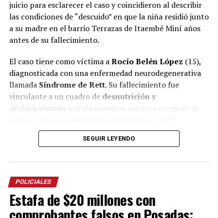
juicio para esclarecer el caso y coincidieron al describir
las condiciones de “descuido” en que la niña residió junto
a su madre en el barrio Terrazas de Itaembé Miní años
antes de su fallecimiento.
El caso tiene como víctima a
Rocío Belén López
(15),
diagnosticada con una enfermedad neurodegenerativa
llamada
Síndrome de Rett
. Su fallecimiento fue
vinculante a un cuadro de
desnutrición y
deshidratación
sufrido mientras estaba a cargo de su
madre en una casa del barrio Las Rosas en 2013.
SEGUIR LEYENDO
La mayor parte de su vida la niña vivió al cuidado de sus
abuelos
, pero en una etapa, comprendida entre 2006 y
2007 aproximadamente, compartió hogar con su madre
en el barrio Terrazas y ese período fue lo que las partes
POLICIALES
intentaron reconstruir en la jornada de hoy con los
Estafa de $20 millones con
testigos citados.
comprobantes falsos en Posadas: