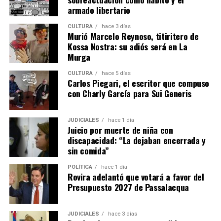
armado libertario
CULTURA
hace 3 días
Murió Marcelo Reynoso, titiritero de
Kossa Nostra: su adiós será en La
Murga
CULTURA
hace 5 días
Esther Leiva trabajó como empleada doméstica en la casa donde
Carlos Piegari, el escritor que compuso
Belén vivió un tiempo con su madre.
con Charly García para Sui Generis
“Vivía en abandono total”
JUDICIALES
hace 1 día
Juicio por muerte de niña con
Esa empleada se trata de
Esther Leiva
, más conocida
discapacidad: “La dejaban encerrada y
como “Gordi”, que declaró después de Balmaceda.
sin comida”
“Vengo acá a ratificar todo lo que ya conté”, avisó y
POLÍTICA
hace 1 día
aseguró “me acuerdo de todo como si fuese ayer”.
Rovira adelantó que votará a favor del
Presupuesto 2027 de Passalacqua
El testimonio de Leiva reviste de gran interés dado que
se trata de la única persona externa al grupo familiar
que conoció en forma directa las condiciones en las que
JUDICIALES
hace 3 días