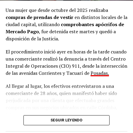
Una mujer que desde octubre del 2025 realizaba
Ramírez junto al defensor oficial Miguel Ángel Varela.
compras de prendas de vestir
en distintos locales de la
ciudad capital, utilizando
comprobantes apócrifos de
“Una nena encerrada que llora”
Mercado Pago
, fue detenida este martes y quedó a
disposición de la Justicia.
Los testigos de hoy fueron de menor a mayor en grado
El procedimiento inició ayer en horas de la tarde cuando
de cercanía con la niña. Primero declaró
Hilda Margot
una comerciante realizó la denuncia a través del Centro
Da Silveira
, quien residía en una de las viviendas
Integral de Operaciones (CIO) 911, desde la intersección
contiguas a la casa donde Ramírez vivía junto a su
de las avenidas Corrientes y Tacuarí de
Posadas.
pareja, su hija Belén y su hija más pequeña Micaela.
Al llegar al lugar, los efectivos entrevistaron a una
Da Silveira contó que su hija solía jugar con la pequeña
comerciante de 28 años, quien manifestó haber sido
Micaela y gracias a esa relación supo que en esa vivienda
perjudicada por una clienta que efectuaba grandes
contigua también residía una niña con discapacidad.
compras en sus negocios ubicados en calle Córdoba,
“Yo no supe que esa nena (por Belén) estaba ahí. Lo
Jujuy y avenida Corrientes, presentando constancias de
SEGUIR LEYENDO
supe cuando mi hija, que jugaba con la hija de la dueña,
pago
falsas
.
me contó que en una habitación había
otra nena