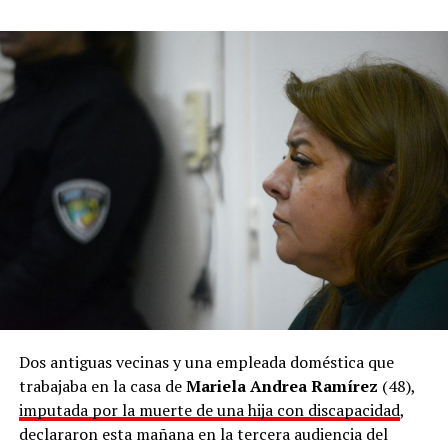
detención.
El hombre quedó alojado en una dependencia policial y a
disposición del magistrado interviniente, mientras continúa la
investigación judicial por los delitos de presunto abuso sexual en
grado de tentativa y amenazas.
Dos antiguas vecinas y una empleada doméstica que
trabajaba en la casa de
Mariela Andrea Ramírez
(48),
imputada por la muerte de una hija con discapacidad
,
declararon esta mañana en la tercera audiencia del