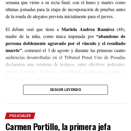
semana que viene a su recta final, con el lunes y martes como
últimas jornadas para la etapa de incorporación de pruebas antes
de la ronda de alegatos prevista inicialmente para el jueves.
Mariela Andrea Ramírez
El debate oral que tiene a
(48),
“abandono de
madre de la niña, como única imputada por
persona doblemente agravado por el vínculo y el resultado
muerte”
, comenzó el 3 de agosto y durante las primeras cuatro
audiencias desarrolladas en el Tribunal Penal Uno de Posadas
declararon una veintena de testigos, entre efectivos policiales,
peritos forenses, médicos especialistas, familiares, vecinos y
compañeros de trabajo de la acusada.
SEGUIR LEYENDO
Síndrome de Rett
Según los estudios médicos, Belén padecía
,
una enfermedad neurodegenerativa de origen genético que
provoca una pérdida progresiva de las capacidades del habla, el
movimiento de las manos y la coordinación motora, condición
POLICIALES
que torna al paciente incapaz de valerse por sí mismo.
Carmen Portillo, la primera jefa