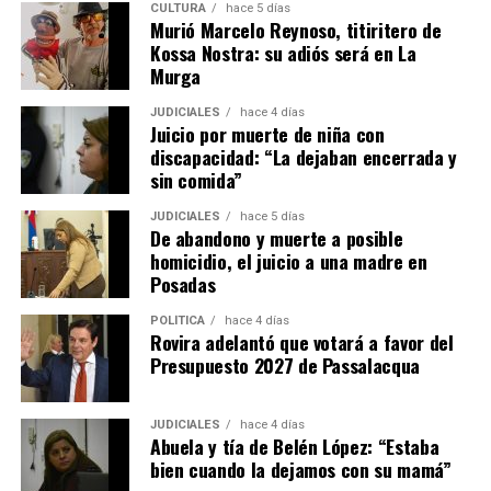
CULTURA
hace 5 días
Murió Marcelo Reynoso, titiritero de
Kossa Nostra: su adiós será en La
Murga
JUDICIALES
hace 4 días
Juicio por muerte de niña con
discapacidad: “La dejaban encerrada y
sin comida”
JUDICIALES
hace 5 días
El fiscal Vladimir Glinka encabeza la acusación.
De abandono y muerte a posible
homicidio, el juicio a una madre en
Las vecinas
Posadas
POLÍTICA
hace 4 días
El día más complicado para la imputada fue el miércoles
, cuando
Rovira adelantó que votará a favor del
entre los testigos citados estuvieron una empleada doméstica y
Presupuesto 2027 de Passalacqua
dos vecinas que coincidieron al describir condiciones de
“descuido” en que presuntamente Ramírez tenía a Belén cuando
JUDICIALES
hace 4 días
la adolescente vivía a su cargo en Itaembé Miní.
Abuela y tía de Belén López: “Estaba
bien cuando la dejamos con su mamá”
“La veíamos mucho tiempo afuera en pleno verano, descalza,