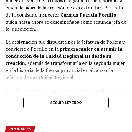
mujer al frente de la Unidad Regional III de Eldorado, a
Glinka
, adelantó que contempla la posibilidad de ampliar la
cinco décadas de la creación de esa estructura. Se trata
homicidio calificado por el vínculo en su
acusación a
de la comisario inspector
Carmen Patricia Portillo
,
modalidad por omisión
al considerar que la mujer pudo haber
quien hasta ahora se desempeñaba como segunda jefa de
dejado de alimentar a Belén en forma deliberada para dejarla
la jurisdicción.
morir.
La designación fue dispuesta por la Jefatura de Policía y
La mujer llegó a esta instancia en libertad y bajo la
convierte a Portillo en la
primera mujer en asumir la
Miguel Ángel Varela
representación del defensor oficial
,
conducción de la Unidad Regional III desde su
aunque dependiendo de la acusación final que eventualmente
creación
, además de transformarla en la segunda mujer
reciba hasta podría ser condenada a prisión perpetua. Eso lo
en la historia de la fuerza provincial en alcanzar la
decidirá, a su debido tiempo, el tribunal presidido por el
jefatura de una Unidad Regional.
Gustavo Bernie
Viviana
magistrado
e integrado por sus pares
Cukla
Miguel Mattos
y
(subrogante).
Portillo cuenta con una extensa trayectoria dentro del
escalafón Seguridad y desarrolló buena parte de su
SEGUIR LEYENDO
carrera en el norte de la provincia, donde ocupó
distintos cargos operativos y de conducción.
La nueva jefa inició su carrera en la comisaría Primera
POLICIALES
de Puerto Iguazú y posteriormente integró durante casi