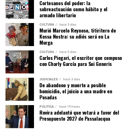
Cortesanos del poder: la
abogados me mostraron unas fotos de cómo estaba todo y fue
sobreactuación como hábito y el
Nunca imaginé ver
traumatizante. Soñé con eso durante años.
armado libertario
así a mi sobrina
”.
CULTURA
hace 3 días
Murió Marcelo Reynoso, titiritero de
Kossa Nostra: su adiós será en La
Murga
CULTURA
hace 5 días
Carlos Piegari, el escritor que compuso
con Charly García para Sui Generis
JUDICIALES
hace 3 días
De abandono y muerte a posible
Leiva y Ramírez, cara a cara, durante la declaración de la testigo.
homicidio, el juicio a una madre en
Posadas
En la continuación de la jornada también declaró
Micaela, la otra hija de la imputada, quien brindó
POLÍTICA
hace 19 horas
El debate oral continúa mañana y se extenderá hasta el viernes.
Rovira adelantó que votará a favor del
algunos recuerdos de cómo era la vida con su hermana
Presupuesto 2027 de Passalacqua
durante la época en la que residían en el barrio
Síndrome de Rett
Terrazas.