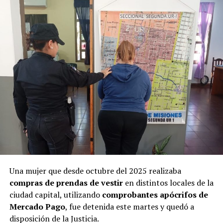
considerar que la mujer pudo haber dejado de alimentar
a su hija en forma deliberada.
Una mujer que desde octubre del 2025 realizaba
Ramírez junto al defensor oficial Miguel Ángel Varela.
compras de prendas de vestir
en distintos locales de la
ciudad capital, utilizando
comprobantes apócrifos de
“Una nena encerrada que llora”
Mercado Pago
, fue detenida este martes y quedó a
disposición de la Justicia.