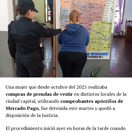
Una mujer que desde octubre del 2025 realizaba
Ramírez junto al defensor oficial Miguel Ángel Varela.
compras de prendas de vestir
en distintos locales de la
ciudad capital, utilizando
comprobantes apócrifos de
“Una nena encerrada que llora”
Mercado Pago
, fue detenida este martes y quedó a
disposición de la Justicia.
Los testigos de hoy fueron de menor a mayor en grado
El procedimiento inició ayer en horas de la tarde cuando
de cercanía con la niña. Primero declaró
Hilda Margot