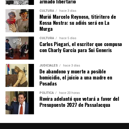
armado libertario
así a mi sobrina
”.
CULTURA
hace 3 días
Murió Marcelo Reynoso, titiritero de
Kossa Nostra: su adiós será en La
Murga
CULTURA
hace 5 días
Carlos Piegari, el escritor que compuso
con Charly García para Sui Generis
JUDICIALES
hace 3 días
De abandono y muerte a posible
Leiva y Ramírez, cara a cara, durante la declaración de la testigo.
homicidio, el juicio a una madre en
Posadas
En la continuación de la jornada también declaró
Micaela, la otra hija de la imputada, quien brindó
POLÍTICA
hace 20 horas
El debate oral continúa mañana y se extenderá hasta el viernes.
Rovira adelantó que votará a favor del
algunos recuerdos de cómo era la vida con su hermana
Presupuesto 2027 de Passalacqua
durante la época en la que residían en el barrio
Síndrome de Rett
Terrazas.
Antes de ambos testimonios, quien pasó frente al Tribunal Penal
“Tengo recuerdos que yo tenía 5 años y jugábamos en el