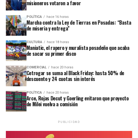
misioneros votaron a favor
considerar que la mujer pudo haber dejado de alimentar
a su hija en forma deliberada.
POLÍTICA
hace 16 horas
Marcha contra la Ley de Tierras en Posadas: “Basta
de miseria y entrega”
CULTURA
hace 18 horas
Maniatic, el rapero y muralista posadeño que acaba
de sacar su primer disco
COMERCIAL
hace 20 horas
Cetrogar se suma al Black Friday: hasta 50% de
descuento y 24 cuotas sin interés
POLÍTICA
hace 20 horas
Arce, Rojas Decut y Goerling evitaron que proyecto
de Milei vuelva a comisión
Ramírez junto al defensor oficial Miguel Ángel Varela.
PUBLICIDAD
“Una nena encerrada que llora”