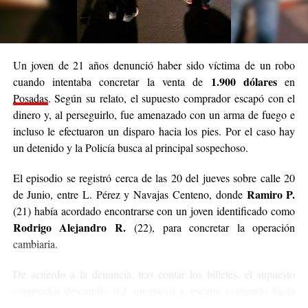
Un joven de 21 años denunció haber sido víctima de un robo
1.900 dólares
cuando intentaba concretar la venta de
en
Posadas
. Según su relato, el supuesto comprador escapó con el
dinero y, al perseguirlo, fue amenazado con un arma de fuego e
incluso le efectuaron un disparo hacia los pies. Por el caso hay
un detenido y la Policía busca al principal sospechoso.
El episodio se registró cerca de las 20 del jueves sobre calle 20
Ramiro P.
de Junio, entre L. Pérez y Navajas Centeno, donde
(21) había acordado encontrarse con un joven identificado como
Rodrigo Alejandro R.
(22), para concretar la operación
cambiaria.
De acuerdo a la denuncia, tras contar los billetes, el supuesto
comprador descendió del automóvil y escapó corriendo hacia
una plaza con los USD 1.900 en su poder.