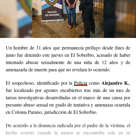
En tanto, el principal sospechoso no fue localizado y los USD
1.900 denunciados como sustraídos tampoco fueron
La Policía continúa con las tareas investigativas
recuperados.
para dar con el acusado
y esclarecer completamente el caso.
Un hombre de 31 años que permanecía prófugo desde fines de
junio fue detenido este jueves en El Soberbio, acusado de haber
intentado abusar sexualmente de una niña de 12 años y de
amenazarla de muerte para que no revelara lo ocurrido.
Alejandro K.
El sospechoso, identificado por la
Policía
como
,
fue localizado por agentes encubiertos tras más de un mes de
tareas investigativas desarrolladas en el marco de una causa por
presunto abuso sexual en grado de tentativa y amenazas ocurrida
en Colonia Paraíso, jurisdicción de El Soberbio.
De acuerdo a la denuncia radicada por el padre de la víctima, el
hecho ocurrió cuando la menor se encontraba sola en su