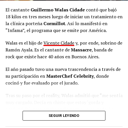
El cantante
Guillermo Walas Cidade
contó que bajó
18 kilos en tres meses luego de iniciar un tratamiento en
la clínica porteña
Cormillot
. Así lo manifestó en
“Infama”, el programa que se emite por América.
Walas es el hijo de
Vicente Cidade
y, por ende, sobrino de
Ramón Ayala. Es el cantante de
Massacre
, banda de
Ver esta publicación en Instagram
rock que existe hace 40 años en Buenos Aires.
El año pasado tuvo una nueva trascendencia a través de
su participación en
MasterChef Celebrity
, donde
Por los Pirineos en soledad
cocinó y fue evaluado por el jurado.
“El año pasado estuve laburando en España diez meses.
Tras su paso por el reality, Walas admitió que “me sentía
Pero antes de eso, ponele hace un año y medio atrás,
muy cargado. Decía en chiste que estoy ‘gorda y
había hecho una travesía que me crucé los Pirineos.
confundida’, pero estaba realmente muy cargado. Le
Estuve 34 días atravesando 864 kilómetros en la
daba a las piernas demasiado peso”, confesó en Infama.
SEGUIR LEYENDO
montaña, en soledad, con la mochila. Cuando terminé
dije: ‘
ahora quiero hacer Argentina caminando
’.