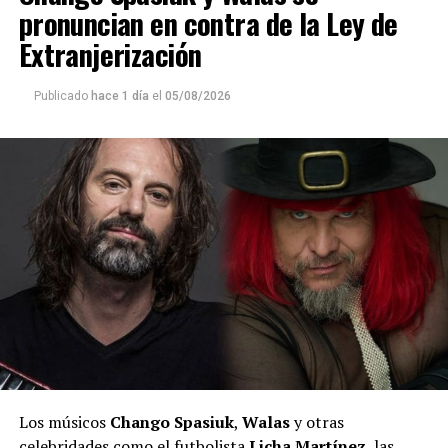
pronuncian en contra de la Ley de
Extranjerización
Publicado
hace 1 día
el
05/08/2026
Los músicos
Chango Spasiuk
,
Walas
y otras
celebridades como el futbolista
Licha Martínez
, las