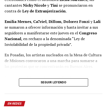
cantantes
Nicky Nicole
y
Tini
se pronunciaron en
contra de
Ley de Extranjerización
.
Emilia Mernes
,
Ca7riel
,
Dillom
,
Dolorez Fonzi
y
Lali
se sumaron a ofrecer información y hasta invitar a sus
seguidores a manifestarse este jueves en el
Congreso
Nacional
, en rechazo a la denominada “Ley de
Inviolabilidad de la propiedad privada”.
En Posadas, los artistas nucleados en la Mesa de Cultura
de Misiones convocaron a una marcha para sumarse a
las protestas que se concentrarán en Buenos Aires.
Los cambios y los artículos que
SEGUIR LEYENDO
siguen en pie
Si bien hoy de tarde el artículo que permitía a los
extranjeros extender sus posibilidades de comprar
EN REDES