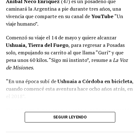
Aníbal Neco Enríquez
(47) es un posadeño que
caminará la Argentina a pie durante tres años, una
vivencia que comparte en su canal de
YouTube
“Un
viaje humano”.
Comenzó su viaje el 14 de mayo y quiere alcanzar
Ushuaia, Tierra del Fuego
, para regresar a Posadas
solo, empujando su carrito al que llama “Gurí” y que
pesa unos 60 kilos. “Sigo mi instinto”, resume a
La Voz
de Misiones
.
“En una época subí de
Ushuaia a Córdoba en bicicleta
,
cuando comencé esta aventura hace ocho años atrás, en
Asimismo, los artistas nucleados en
Trabajadores
el 2018”.
Autoconvocados de la Mesa de Cultura de Misiones
Sin embargo, fue en ese momento cuando se preguntó:
también convocaron a manifestarse mañana en Posadas,
“Me gustaría saber qué siente mi ser cuando estoy
SEGUIR LEYENDO
en sintonía con lo que sucederá en Buenos Aires. La
caminando por la ruta 40, por ejemplo, allá en la
manifestación arrancará en el mástil, a las 16.
Patagonia, donde cruza un coche cada tanto”, recordó
“Nuestra cultura nace de esta tierra, de su selva, sus ríos