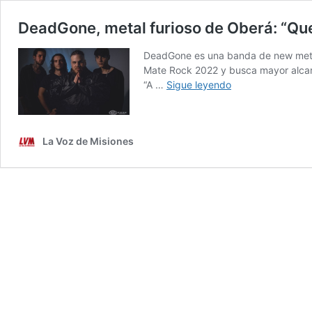
DeadGone, metal furioso de Oberá: “Que
DeadGone es una banda de new metal 
Mate Rock 2022 y busca mayor alcanc
DeadGone,
“A …
Sigue leyendo
metal
furioso
de
La Voz de Misiones
Oberá:
“Queremos
llevar
nuestra
música
a
todos
lados”