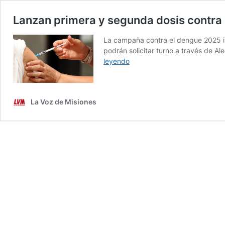
Lanzan primera y segunda dosis contra 
La campaña contra el dengue 2025 ini
podrán solicitar turno a través de Al
Lanzan
leyendo
primera
y
segunda
La Voz de Misiones
dosis
contra
el
dengue
para
adolescentes
y
adultos