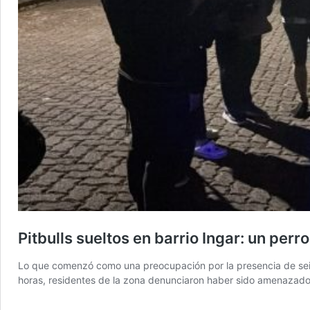
Pitbulls sueltos en barrio Ingar: un pe
Lo que comenzó como una preocupación por la presencia de seis p
horas, residentes de la zona denunciaron haber sido amenazados 