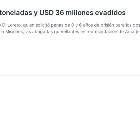
 toneladas y USD 36 millones evadidos
lo Di Loreto, quien solicitó penas de 8 y 6 años de prisión para los do
n Misiones, las abogadas querellantes en representación de Arca (ex
Juicio
o
por
contrabando
de
soja:
90.000
toneladas
y
USD
36
millones evadidos