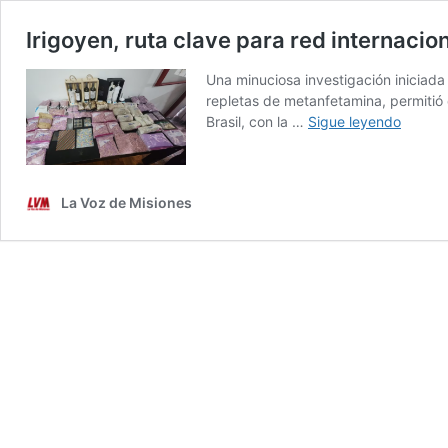
Irigoyen, ruta clave para red internacio
Una minuciosa investigación iniciada
repletas de metanfetamina, permitió 
Irigoye
Brasil, con la …
Sigue leyendo
ruta
clave
para
La Voz de Misiones
red
interna
de
mulas
de
cocaín
y
éxtasis